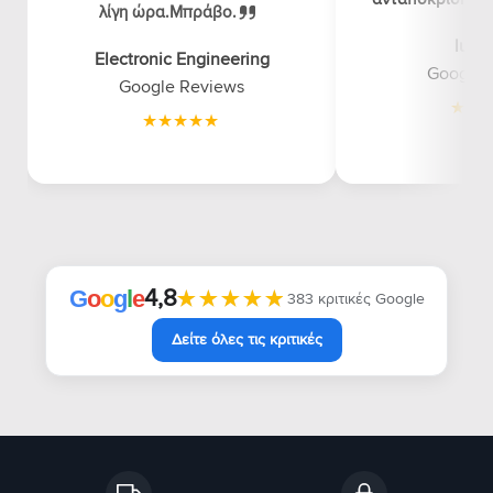
λίγη ώρα.Μπράβο.
luna
Electronic Engineering
Google 
Google Reviews
4,8
★★★★★
★★★★★
G
o
o
g
l
e
383 κριτικές Google
Δείτε όλες τις κριτικές