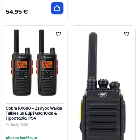
54,95
€
Προσθήκη
Προσθήκη
στη Λίστα
στη Λίστα
Επιθυμιών
Επιθυμιών
Cobra RX680 – Ζεύγος Walkie
Talkies με Εμβέλεια 10km &
Προστασία IP54
Κωδικός: 8102
Άμεσα διαθέσιμο