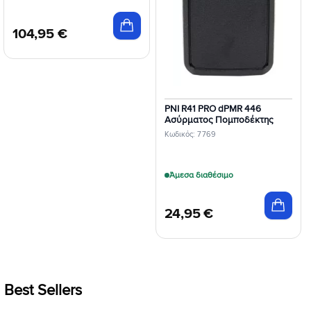
104,95
€
PNI R41 PRO dPMR 446
Ασύρματος Πομποδέκτης
Κωδικός: 7769
Άμεσα διαθέσιμο
24,95
€
Best Sellers