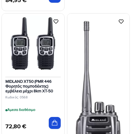
84,95
€
Προσθήκη
Προσθήκη
στη Λίστα
στη Λίστα
Επιθυμιών
Επιθυμιών
MIDLAND XT50 (PMR 446
Φορητός πομποδέκτης)
εμβέλεια μέχρι 8km XT-50
Κωδικός: 0568
Άμεσα διαθέσιμο
72,80
€