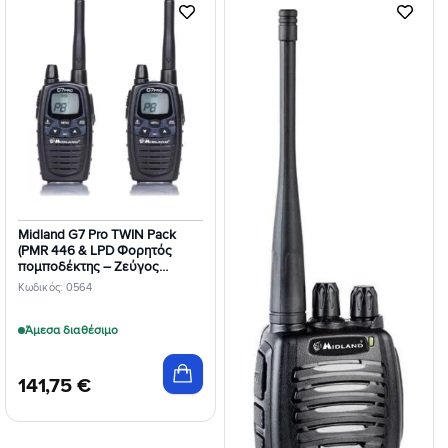
Προσθήκη
Προσθήκη
στη Λίστα
στη Λίστα
Επιθυμιών
Επιθυμιών
Midland G7 Pro TWIN Pack
(PMR 446 & LPD Φορητός
πομποδέκτης – Ζεύγος
C1090.13)
Κωδικός: 0564
Άμεσα διαθέσιμο
141,75
€