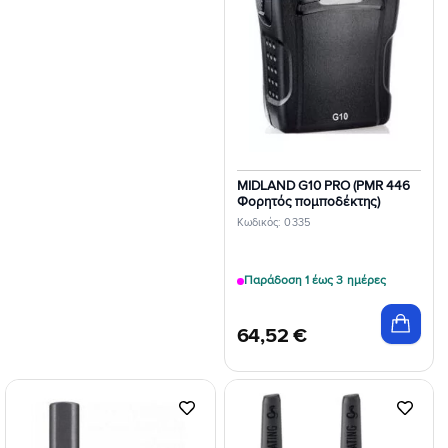
MIDLAND G10 PRO (PMR 446
Φορητός πομποδέκτης)
Κωδικός: 0335
Παράδοση 1 έως 3 ημέρες
64,52
€
Προσθήκη
Προσθήκη
στη Λίστα
στη Λίστα