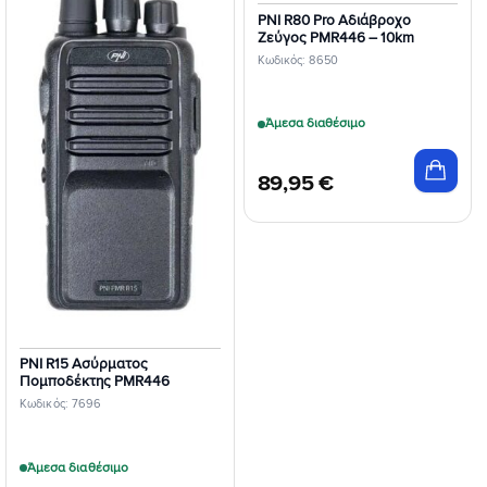
PNI R80 Pro Αδιάβροχο
Ζεύγος PMR446 – 10km
Κωδικός: 8650
Άμεσα διαθέσιμο
89,95
€
PNI R15 Ασύρματος
Πομποδέκτης PMR446
Κωδικός: 7696
Άμεσα διαθέσιμο