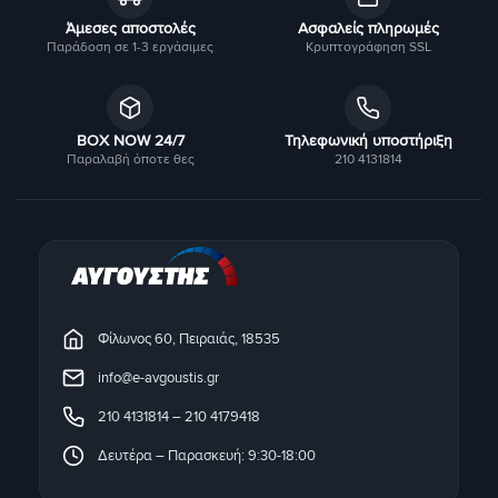
Άμεσες αποστολές
Ασφαλείς πληρωμές
Παράδοση σε 1-3 εργάσιμες
Κρυπτογράφηση SSL
BOX NOW 24/7
Τηλεφωνική υποστήριξη
Παραλαβή όποτε θες
210 4131814
Φίλωνος 60, Πειραιάς, 18535
info@e-avgoustis.gr
210 4131814
–
210 4179418
Δευτέρα – Παρασκευή: 9:30-18:00