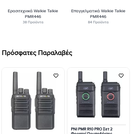
Ερασιτεχνικά Walkie Talkie
Επαγγελματικά Walkie Talkie
PMR446
PMR446
38 Προϊόντα
84 Προϊόντα
Πρόσφατες Παραλαβές
Προσθήκη
Προσθήκη
στη Λίστα
στη Λίστα
Επιθυμιών
Επιθυμιών
PNI PMR R10 PRO Σετ 2
Φορητοί Πομποδέκτες