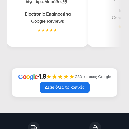
λίγη ώρα.Μπράβο.
luna
Electronic Engineering
Google 
Google Reviews
4,8
★★★★★
★★★★★
G
o
o
g
l
e
383 κριτικές Google
Δείτε όλες τις κριτικές