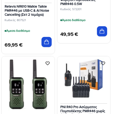
PMR446 0.5W
Retevis NR610 Walkie Talkie
Κωδικός: 572201
PMR446 με USB-C & AI Noise
Cancelling (Σετ 2 τεμάχια)
Άμεσα διαθέσιμο
Κωδικός: 807521
Άμεσα διαθέσιμο
49,95
€
69,95
€
Προσθήκη
Προσθήκη
στη Λίστα
στη Λίστα
Επιθυμιών
Επιθυμιών
PNI R40 Pro Ασύρματος
Πομποδέκτης PMR446 χωρίς