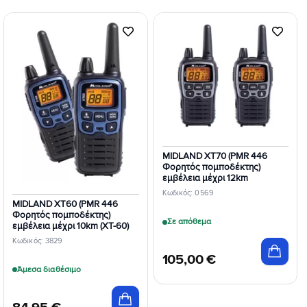
Προσθήκη
Προσθήκη
στη Λίστα
στη Λίστα
Επιθυμιών
Επιθυμιών
MIDLAND XT70 (PMR 446
Φορητός πομποδέκτης)
εμβέλεια μέχρι 12km
Κωδικός: 0569
MIDLAND XT60 (PMR 446
Φορητός πομποδέκτης)
Σε απόθεμα
εμβέλεια μέχρι 10km (XT-60)
Κωδικός: 3829
105,00
€
Άμεσα διαθέσιμο