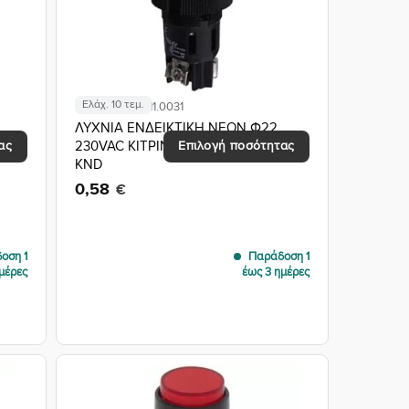
Ελάχ. 10 τεμ.
Κωδικός: 02.011.0031
ΛΥΧΝΙΑ ΕΝΔΕΙΚΤΙΚΗ NEON Φ22
ας
Επιλογή ποσότητας
L-22
230VAC ΚΙΤΡΙΝΗ ΜΕ ΒΙΔΕΣ XH003
KND
0,58
€
οση 1
Παράδοση 1
μέρες
έως 3 ημέρες
ήκη
Προσθήκη