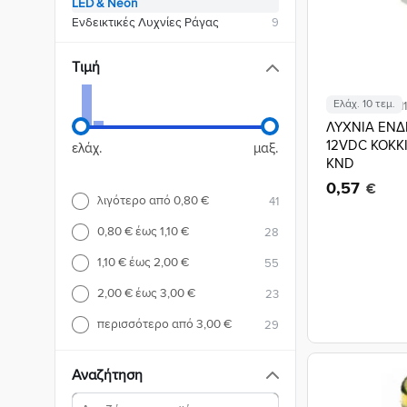
LED & Neon
Ενδεικτικές Λυχνίες Ράγας
9
Τιμή
Ελάχ. 10 τεμ.
Κωδικός: 02.011
ΛΥΧΝΙΑ ΕΝΔ
12VDC ΚΟΚΚ
ελάχ.
μαξ.
KND
0,57
€
λιγότερο από 0,80 €
41
0,80 € έως 1,10 €
28
1,10 € έως 2,00 €
55
2,00 € έως 3,00 €
23
περισσότερο από 3,00 €
29
Αναζήτηση