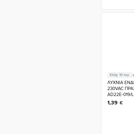
Ελάχ. 10 τεμ.
Κωδικός: 02.01
ΛΥΧΝΙΑ ΕΝΔ
230VAC ΠΡΑ
AD22E-019/
1,39
€