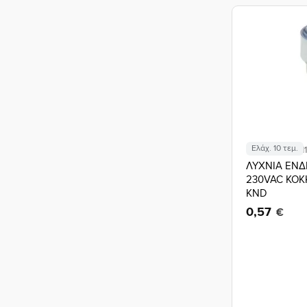
Ελάχ. 10 τεμ.
Κωδικός: 02.01
ΛΥΧΝΙΑ ΕΝΔ
230VAC ΚΟΚ
KND
0,57
€