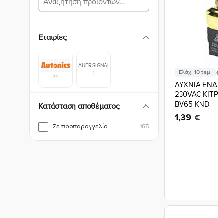
Εταιρίες
AUER SIGNAL
Ελάχ. 10 τεμ.
1
Κωδικός: 02.01
24
ΛΥΧΝΙΑ ΕΝΔ
230VAC ΚΙΤΡ
BV65 KND
Κατάσταση αποθέματος
1,39
€
Σε προπαραγγελία
165