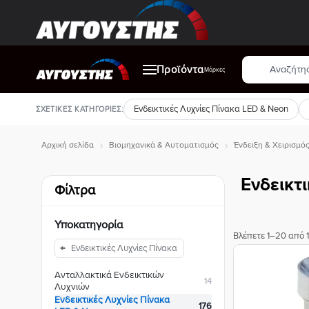
Μετάβαση
στο
περιεχόμενο
Αναζήτηση
Προϊόντα
προϊόντων
Μάρκες
Ενδεικτικές Λυχνίες Πίνακα LED & Neon
ΣΧΕΤΙΚΈΣ ΚΑΤΗΓΟΡΊΕΣ:
Αρχική σελίδα
Βιομηχανικά & Αυτοματισμός
Ένδειξη & Χειρισμό
Ενδεικτ
Φίλτρα
Υποκατηγορία
Βλέπετε 1–20 από 
Ενδεικτικές Λυχνίες Πίνακα
Ανταλλακτικά Ενδεικτικών
14
Λυχνιών
Ενδεικτικές Λυχνίες Πίνακα
176