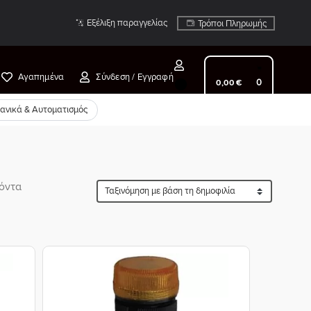
Εξέλιξη παραγγελίας
Τρόποι Πληρωμής
Αγαπημένα
Σύνδεση / Εγγραφή
0
0,00
€
χανικά & Αυτοματισμός
ϊόντα
ήκη
Προσθήκη
στα
στη Λίστα
ιών
Επιθυμιών