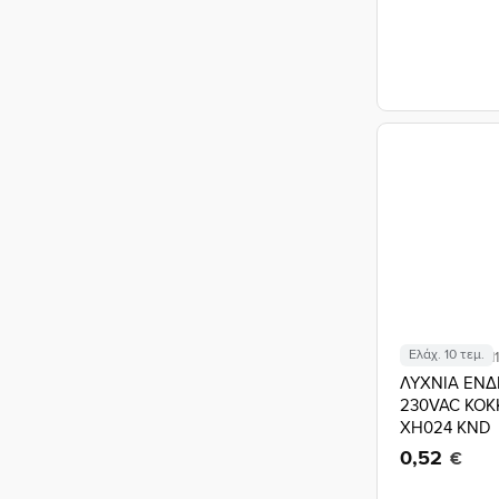
Ελάχ. 10 τεμ.
Κωδικός: 02.01
ΛΥΧΝΙΑ ΕΝΔ
230VAC ΚΟΚ
XH024 KND
0,52
€