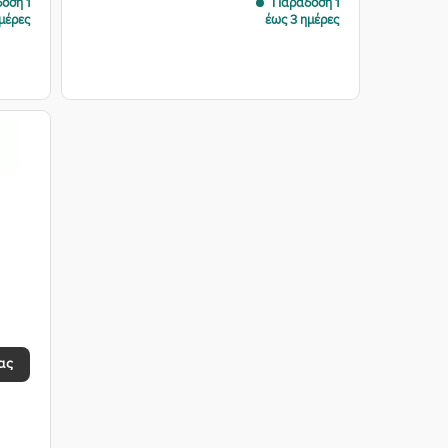
οση 1
Παράδοση 1
μέρες
έως 3 ημέρες
ήκη
στα
ιών
ας
024