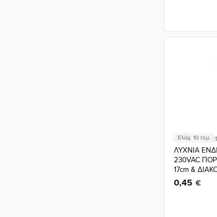
Ελάχ. 10 τεμ.
Κωδικός: 02.01
ΛΥΧΝΙΑ ΕΝΔ
230VAC ΠΟΡ
17cm & ΔΙΑΚ
AD22E-006 
0,45
€