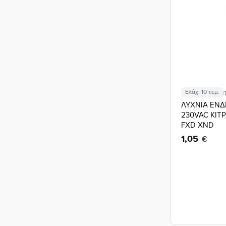
Ελάχ. 10 τεμ.
Κωδικός: 02.011
ΛΥΧΝΙΑ ΕΝΔ
230VAC ΚΙΤΡ
FXD XND
1,05
€