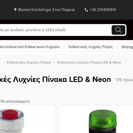
Φυσικό Κατάστημα Στον Πειραιά
+30 2104131814
Ανταλλακτικά Ενδεικτικών Λυχνιών
Ενδεικτικές Λυχνίες Ράγας
Βιομη
ς
Ενδεικτικές Λυχνίες Πίνακα
Ενδεικτικές Λυχνίες Πίνακα LED & Neon
ικές Λυχνίες Πίνακα LED & Neon
176 προ
176 αποτελέσματα
Προσθήκη
Προσθ
στη Λίστα
στη Λί
Επιθυμιών
Επιθυμ