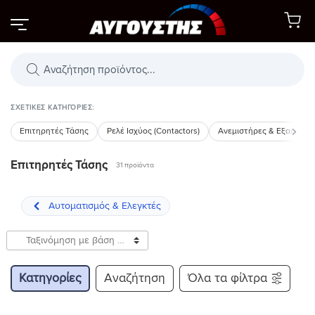
Μετάβαση
στο
περιεχόμενο
Αναζήτηση
προϊόντων
ΣΧΕΤΙΚΈΣ ΚΑΤΗΓΟΡΊΕΣ:
Επιτηρητές Τάσης
Ρελέ Ισχύος (Contactors)
Ανεμιστήρες & Εξαεριστ
Επιτηρητές Τάσης
31 προϊόντα
Κατηγορίες
Αναζήτηση
Όλα τα φίλτρα