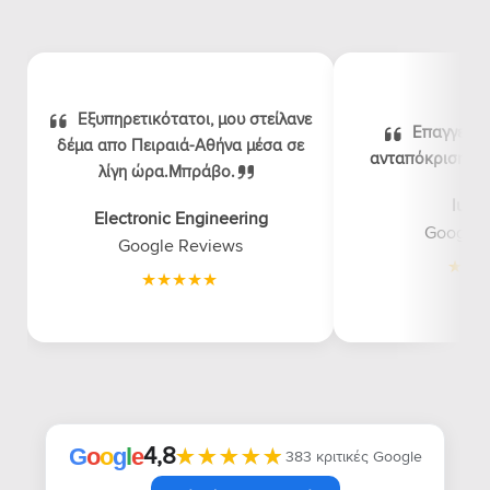
Εξυπηρετικότατοι, μου στείλανε
Επαγγελμα
δέμα απο Πειραιά-Αθήνα μέσα σε
ανταπόκριση, λογ
λίγη ώρα.Μπράβο.
luna
Electronic Engineering
Google 
Google Reviews
4,8
★★★★★
★★★★★
G
o
o
g
l
e
383 κριτικές Google