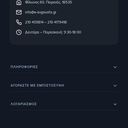
Φίλωνος 60, Πειραιάς, 18535
info@e-avgoustis.gr
210 4131814
–
210 4179418
Δευτέρα – Παρασκευή: 9:30-18:00
ΠΛΗΡΟΦΟΡΊΕΣ
Eπικοινωνία
Σχετικά με εμάς
ΑΓΟΡΑΣΤΕ ΜΕ ΕΜΠΙΣΤΟΣΥΝΗ
Εξέλιξη παραγγελίας
Ευρετήριο Κατασκευαστών
Eπιστροφές προϊόντων
Eγγύηση
BOX NOW – Locker Pickup 24/7
Οδηγοί & Άρθρα
ΛΟΓΑΡΙΑΣΜΟΣ
Έξοδα αποστολής
Τρόποι παραγγελίας
Τα Αγαπημένα μου
Ο Λογαριασμός Μου
Τρόποι Πληρωμής
Οι Παραγγελίες μου