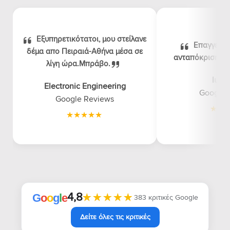
Εξυπηρετικότατοι, μου στείλανε
Επαγγελμα
δέμα απο Πειραιά-Αθήνα μέσα σε
ανταπόκριση, λογ
λίγη ώρα.Μπράβο.
luna
Electronic Engineering
Google 
Google Reviews
4,8
★★★★★
★★★★★
G
o
o
g
l
e
383 κριτικές Google
Δείτε όλες τις κριτικές