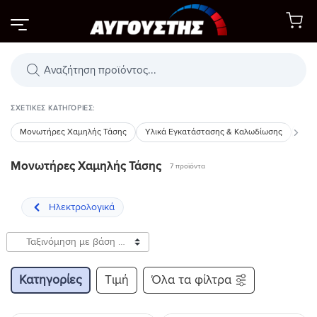
Μετάβαση
στο
περιεχόμενο
Αναζήτηση
προϊόντων
ΣΧΕΤΙΚΈΣ ΚΑΤΗΓΟΡΊΕΣ:
Μονωτήρες Χαμηλής Τάσης
Υλικά Εγκατάστασης & Καλωδίωσης
Πυκ
Μονωτήρες Χαμηλής Τάσης
7 προϊόντα
Κατηγορίες
Τιμή
Όλα τα φίλτρα