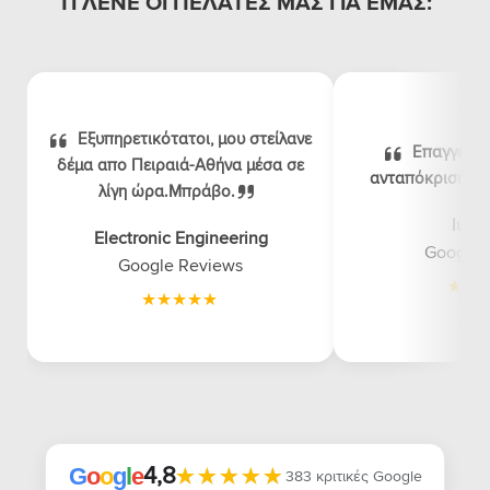
ΤΙ ΛΕΝΕ ΟΙ ΠΕΛΑΤΕΣ ΜΑΣ ΓΙΑ ΕΜΑΣ:
Εξυπηρετικότατοι, μου στείλανε
Επαγγελμα
δέμα απο Πειραιά-Αθήνα μέσα σε
ανταπόκριση, λογ
λίγη ώρα.Μπράβο.
luna
Electronic Engineering
Google 
Google Reviews
4,8
★★★★★
★★★★★
G
o
o
g
l
e
383 κριτικές Google