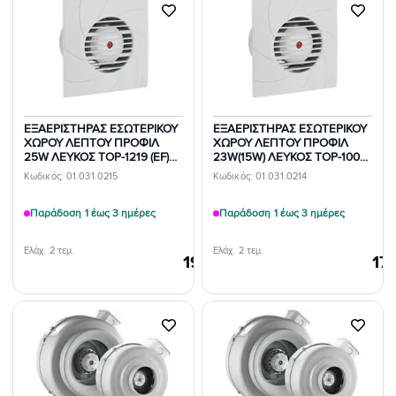
Προσθήκη
Προσθήκη
στη Λίστα
στη Λίστα
Επιθυμιών
Επιθυμιών
ΕΞΑΕΡΙΣΤΗΡΑΣ ΕΣΩΤΕΡΙΚΟΥ
ΕΞΑΕΡΙΣΤΗΡΑΣ ΕΣΩΤΕΡΙΚΟΥ
ΧΩΡΟΥ ΛΕΠΤΟΥ ΠΡΟΦΙΛ
ΧΩΡΟΥ ΛΕΠΤΟΥ ΠΡΟΦΙΛ
25W ΛΕΥΚΟΣ TOP-1219 (EF)
23W(15W) ΛΕΥΚΟΣ TOP-1009
BHC
(EF) BHC
Κωδικός: 01.031.0215
Κωδικός: 01.031.0214
Παράδοση 1 έως 3 ημέρες
Παράδοση 1 έως 3 ημέρες
Ελάχ. 2 τεμ.
Ελάχ. 2 τεμ.
19,84
€
17
/τεμ.
Προσθήκη
Προσθήκη
στη Λίστα
στη Λίστα
Επιθυμιών
Επιθυμιών