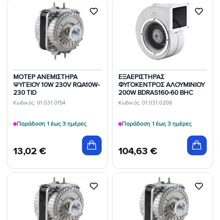
Προσθήκη
Προσθήκη
στη Λίστα
στη Λίστα
Επιθυμιών
Επιθυμιών
ΜΟΤΕΡ ΑΝΕΜΙΣΤΗΡΑ
ΕΞΑΕΡΙΣΤΗΡΑΣ
ΨΥΓΕΙΟΥ 10W 230V RQA10W-
ΦΥΓΟΚΕΝΤΡΟΣ ΑΛΟΥΜΙΝΙΟΥ
230 TID
200W BDRAS160-60 BHC
Κωδικός: 01.031.0154
Κωδικός: 01.031.0208
Παράδοση 1 έως 3 ημέρες
Παράδοση 1 έως 3 ημέρες
13,02
€
104,63
€
Προσθήκη
Προσθήκη
στη Λίστα
στη Λίστα
Επιθυμιών
Επιθυμιών