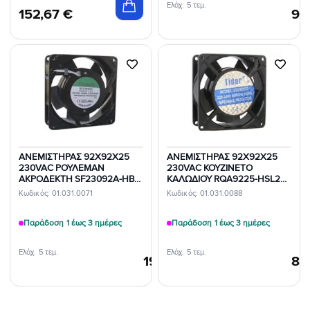
Ελάχ. 5 τεμ.
152,67
€
9,
Προσθήκη
Προσθήκη
στη Λίστα
στη Λίστα
Επιθυμιών
Επιθυμιών
ΑΝΕΜΙΣΤΗΡΑΣ 92X92X25
ΑΝΕΜΙΣΤΗΡΑΣ 92X92X25
230VAC ΡΟΥΛΕΜΑΝ
230VAC ΚΟΥΖΙΝΕΤΟ
ΑΚΡΟΔΕΚΤΗ SF23092A-HBT
ΚΑΛΩΔΙΟΥ RQA9225-HSL2
SUNON
TID
Κωδικός: 01.031.0071
Κωδικός: 01.031.0088
Παράδοση 1 έως 3 ημέρες
Παράδοση 1 έως 3 ημέρες
Ελάχ. 5 τεμ.
Ελάχ. 5 τεμ.
19,74
€
8,
/τεμ.