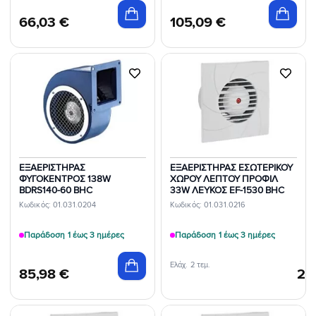
66,03
€
105,09
€
Προσθήκη
Προσθήκη
στη Λίστα
στη Λίστα
Επιθυμιών
Επιθυμιών
ΕΞΑΕΡΙΣΤΗΡΑΣ
ΕΞΑΕΡΙΣΤΗΡΑΣ ΕΣΩΤΕΡΙΚΟΥ
ΦΥΓΟΚΕΝΤΡΟΣ 138W
ΧΩΡΟΥ ΛΕΠΤΟΥ ΠΡΟΦΙΛ
BDRS140-60 BHC
33W ΛΕΥΚΟΣ EF-1530 BHC
Κωδικός: 01.031.0204
Κωδικός: 01.031.0216
Παράδοση 1 έως 3 ημέρες
Παράδοση 1 έως 3 ημέρες
Ελάχ. 2 τεμ.
85,98
€
26