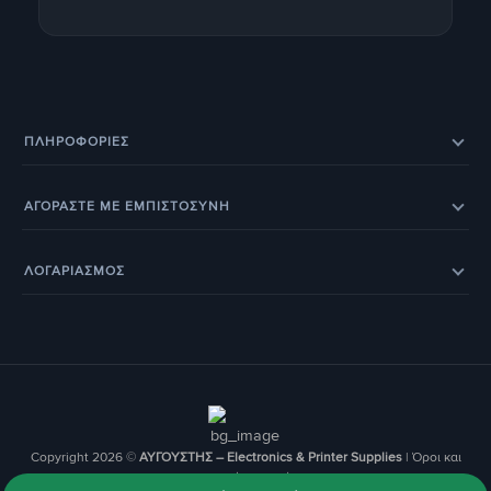
ΠΛΗΡΟΦΟΡΊΕΣ
Eπικοινωνία
Σχετικά με εμάς
ΑΓΟΡΑΣΤΕ ΜΕ ΕΜΠΙΣΤΟΣΥΝΗ
Εξέλιξη παραγγελίας
Ευρετήριο Κατασκευαστών
Eπιστροφές προϊόντων
Eγγύηση
BOX NOW – Locker Pickup 24/7
Οδηγοί & Άρθρα
ΛΟΓΑΡΙΑΣΜΟΣ
Έξοδα αποστολής
Τρόποι παραγγελίας
Τα Αγαπημένα μου
Ο Λογαριασμός Μου
Τρόποι Πληρωμής
Οι Παραγγελίες μου
Copyright 2026 ©
ΑΥΓΟΥΣΤΗΣ – Electronics & Printer Supplies
|
Όροι και
Προϋποθέσεις Χρήσης