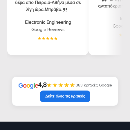
δέμα απο Πειραιά-Αθήνα μέσα σε
ανταπόκριση, λογ
λίγη ώρα.Μπράβο.
luna
Electronic Engineering
Google 
Google Reviews
4,8
★★★★★
★★★★★
G
o
o
g
l
e
383 κριτικές Google
Δείτε όλες τις κριτικές