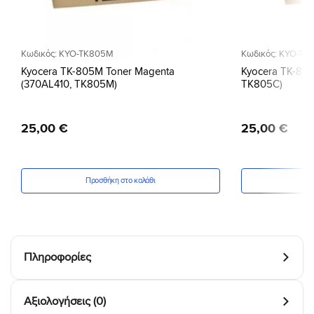
Κωδικός: KYO-TK805M
Κωδικός: KYO-TK
Kyocera TK-805M Toner Magenta
Kyocera TK-805
(370AL410, TK805M)
TK805C)
25
,
00
€
25
,
00
€
Προσθήκη στο καλάθι
Πρ
Πληροφορίες
Αξιολογήσεις (0)