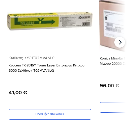
Προσθήκη
στη Λίστα
Επιθυμιών
Κωδικός: KYO1T02MVANL0
Konica Minolta TN
Μαύρο 20000 Σελί
Kyocera TK-8315Y Toner Laser Εκτυπωτή Κίτρινο
6000 Σελίδων (1T02MVANL0)
96
,
00
€
41
,
00
€
Πρ
Προσθήκη στο καλάθι