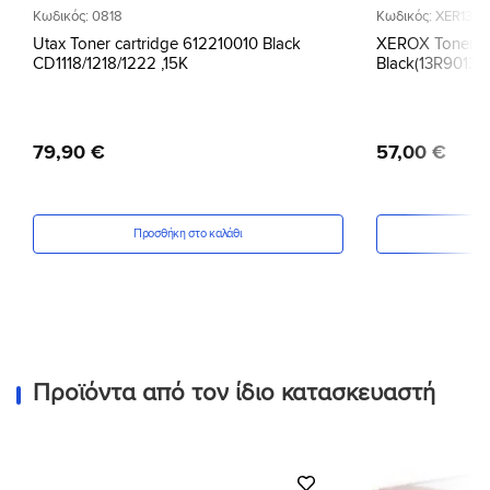
Κωδικός: 0818
Κωδικός: XER13R
Utax Toner cartridge 612210010 Black
XEROX Toner Ca
CD1118/1218/1222 ,15K
Black(13R90130
79
,
90
€
57
,
00
€
Προσθήκη στο καλάθι
Πρ
Προϊόντα από τον ίδιο κατασκευαστή