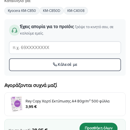
Κατάλληλο για:
Kyocera KM-C850
KM-C850D
KM-C4008
Έχεις απορία για το προϊόν;
Γράψε το κινητό σου, σε
καλούμε εμείς.
Κάλεσέ με
Αγοράζονται συχνά μαζί
Rey Copy Χαρτί Εκτύπωσης A4 80gr/m² 500 φύλλα
3
,
95
€
Προσθήκη όλων