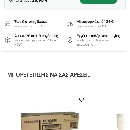
28
,
95
€
Και τα
2
μαζί:
Έως 6 άτοκες δόσεις
Μεταφορικά από 1,99 €
σε αγορές άνω των 100 €
δωρεάν άνω των 80 €
Αποστολή σε 1–3 εργάσιμες
Εγγύηση καλής λειτουργίας
πανελλαδικά με Courier & BOX
και 14 ημέρες δικαίωμα
NOW
επιστροφής
ΜΠΟΡΕΊ ΕΠΊΣΗΣ ΝΑ ΣΑΣ ΑΡΈΣΕΙ…
Προσθήκη
στη Λίστα
Επιθυμιών