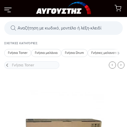
Μετάβαση
στο
περιεχόμενο
Αναζήτηση
προϊόντων
ΣΧΕΤΙΚΈΣ ΚΑΤΗΓΟΡΊΕΣ:
Γνήσια Toner
Γνήσια μελάνια
Γνήσια Drum
Γνήσιες μελανοταινίες
Προσθήκη
στη Λίστα
Επιθυμιών