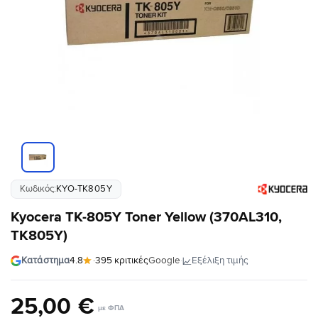
Κωδικός:
KYO-TK805Y
Kyocera TK-805Y Toner Yellow (370AL310,
TK805Y)
·
Εξέλιξη τιμής
Κατάστημα
4.8
·
395 κριτικές
Google
25
,
00
€