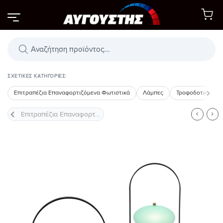
Μετάβαση
στο
περιεχόμενο
Αναζήτηση
προϊόντων
ΣΧΕΤΙΚΈΣ ΚΑΤΗΓΟΡΊΕΣ:
Επιτραπέζια Επαναφορτιζόμενα Φωτιστικά
Λάμπες
Τροφοδοτικά LED
Προσθήκη
στη Λίστα
Επιθυμιών