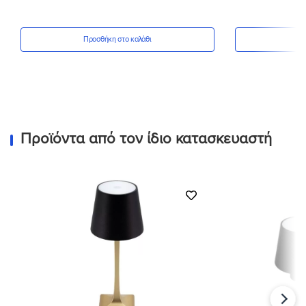
Προσθήκη στο καλάθι
Πρ
Προϊόντα από τον ίδιο κατασκευαστή
Προσθήκη
στη Λίστα
Επιθυμιών