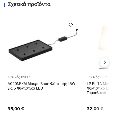
Σχετικά προϊόντα
Προσθήκη
στη Λίστα
Επιθυμιών
Κωδικός: 89065
Κωδικός: 83741
A0201/BKM Μαύρη Βάση Φόρτισης 45W
LP-BL-TA Μαύρ
για 6 Φωτιστικά LED
Φωτιστικό LED
Ταμπελάκια
35
,
00
€
32
,
00
€