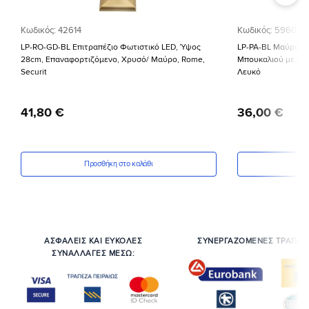
Κωδικός: 42614
Κωδικός: 59602
LP-RO-GD-BL Επιτραπέζιο Φωτιστικό LED, Ύψος
LP-PA-BL Μαύρο Ε
28cm, Επαναφορτιζόμενο, Χρυσό/ Μαύρο, Rome,
Μπουκαλιού με Di
Securit
Λευκό
41
,
80
€
36
,
00
€
Προσθήκη στο καλάθι
Πρ
ΑΣΦΑΛΕΙΣ ΚΑΙ ΕΥΚΟΛΕΣ
ΣΥΝΕΡΓΑΖΟΜΕΝΕΣ ΤΡΑΠΕΖ
ΣΥΝΑΛΛΑΓΕΣ ΜΕΣΩ: