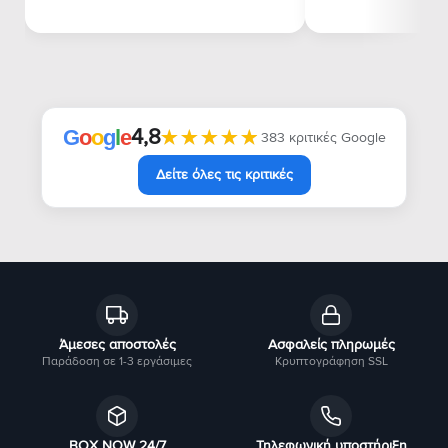
4,8
★★★★★
★★★★★
G
o
o
g
l
e
383 κριτικές Google
Δείτε όλες τις κριτικές
Άμεσες αποστολές
Ασφαλείς πληρωμές
Παράδοση σε 1-3 εργάσιμες
Κρυπτογράφηση SSL
BOX NOW 24/7
Τηλεφωνική υποστήριξη