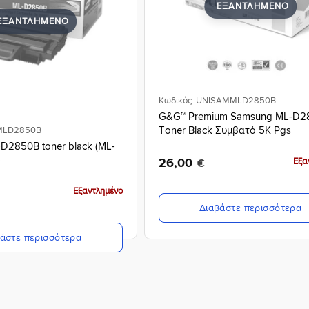
ΕΞΑΝΤΛΗΜΈΝΟ
ΕΞΑΝΤΛΗΜΈΝΟ
Κωδικός: UNISAMMLD2850B
G&G™ Premium Samsung ML-D2
Τoner Βlack Συμβατό 5K Pgs
MLD2850B
D2850B toner black (ML-
)
26,00
Εξα
€
Εξαντλημένο
Διαβάστε περισσότερα
άστε περισσότερα