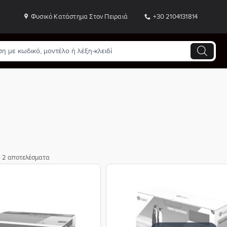
Φυσικό Κατάστημα Στον Πειραιά
+30 2104131814
- 2 αποτελέσματα
Προσθήκη
Π
στη Λίστα
σ
Επιθυμιών
Επ