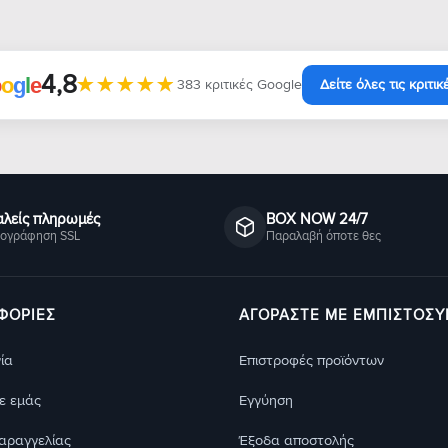
4,8
★★★★★
★★★★★
o
o
g
l
e
383 κριτικές Google
Δείτε όλες τις κριτικ
λείς πληρωμές
BOX NOW 24/7
ογράφηση SSL
Παραλαβή όποτε θες
ΦΟΡΊΕΣ
ΑΓΟΡΑΣΤΕ ΜΕ ΕΜΠΙΣΤΟΣ
ία
Eπιστροφές προϊόντων
με εμάς
Eγγύηση
παραγγελίας
Έξοδα αποστολής