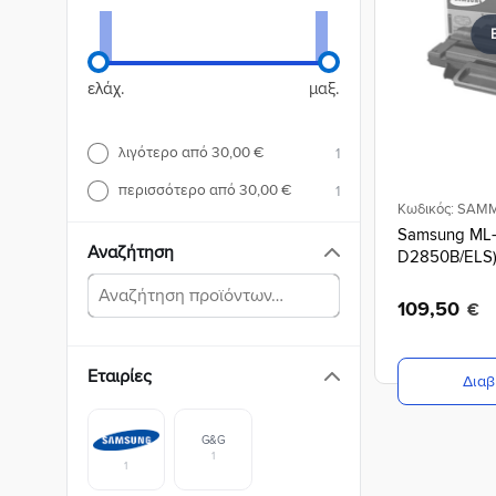
ελάχ.
μαξ.
λιγότερο από 30,00 €
1
περισσότερο από 30,00 €
1
Κωδικός: SAM
Samsung ML-
Αναζήτηση
D2850B/ELS
109,50
€
Εταιρίες
Διαβ
G&G
1
1