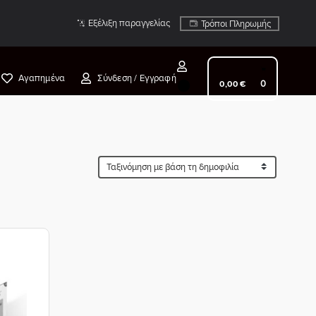
Εξέλιξη παραγγελίας
Τρόποι Πληρωμής
Αγαπημένα
Σύνδεση / Εγγραφή
0
0,00
€
ροσθήκη
τη Λίστα
ιθυμιών