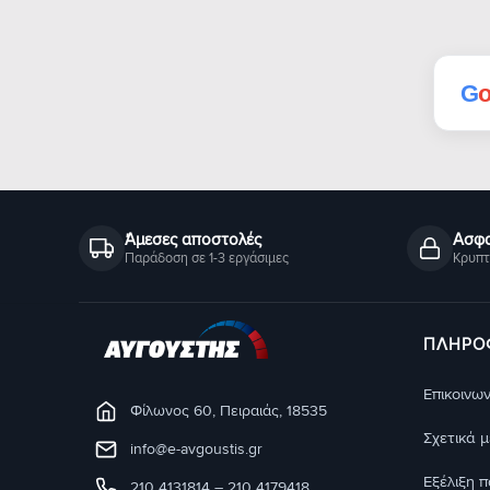
G
Άμεσες αποστολές
Ασφα
Παράδοση σε 1-3 εργάσιμες
Κρυπτ
ΠΛΗΡΟ
Eπικοινων
Φίλωνος 60, Πειραιάς, 18535
Σχετικά 
info@e-avgoustis.gr
Εξέλιξη 
210 4131814
–
210 4179418