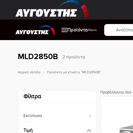
Μετάβαση
στο
περιεχόμενο
Αναζήτηση
Προϊόντα
προϊόντων
Μάρκες
MLD2850B
2 προϊόντα
Αρχική σελίδα
Προϊόντα με ετικέτα “MLD2850B”
Προβάλλονται όλα 
Φίλτρα
Εκτύπωση
2
Τιμή