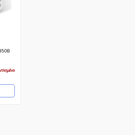
850B
ντλημένο