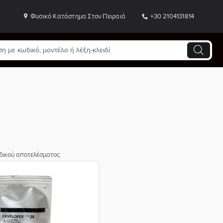
Φυσικό Κατάστημα Στον Πειραιά
+30 2104131814
δικού αποτελέσματος
Προσθήκη
στη Λίστα
Επιθυμιών