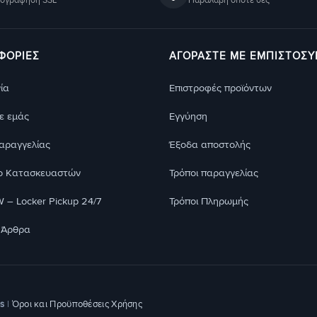
ΦΟΡΊΕΣ
ΑΓΟΡΑΣΤΕ ΜΕ ΕΜΠΙΣΤΟΣ
ία
Eπιστροφές προϊόντων
με εμάς
Eγγύηση
παραγγελίας
Έξοδα αποστολής
ο Κατασκευαστών
Τρόποι παραγγελίας
– Locker Pickup 24/7
Τρόποι Πληρωμής
 Άρθρα
es
|
Όροι και Προϋποθέσεις Χρήσης