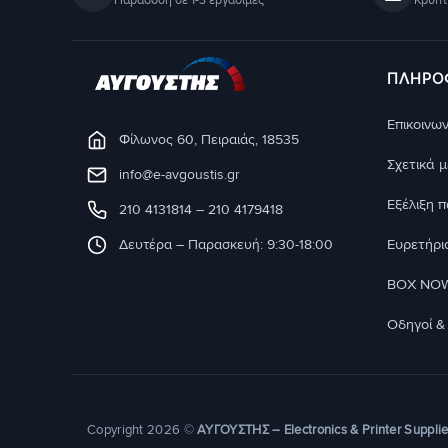
ΠΛΗΡΟ
Eπικοινων
Φίλωνος 60, Πειραιάς, 18535
Σχετικά 
info@e-avgoustis.gr
Εξέλιξη 
210 4131814
–
210 4179418
Δευτέρα – Παρασκευή: 9:30-18:00
Ευρετήρι
BOX NOW 
Οδηγοί &
Copyright 2026 ©
ΑΥΓΟΥΣΤΗΣ – Electronics & Printer Suppli