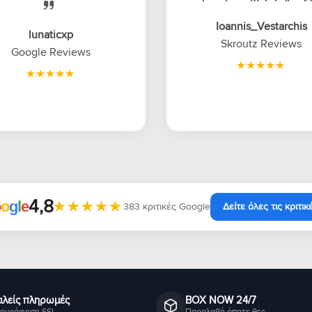
Ioannis_Vestarchis
lunaticxp
Skroutz Reviews
Google Reviews
4,8
★★★★★
★★★★★
o
o
g
l
e
383 κριτικές Google
Δείτε όλες τις κριτικ
λείς πληρωμές
BOX NOW 24/7
ογράφηση SSL
Παραλαβή όποτε θες