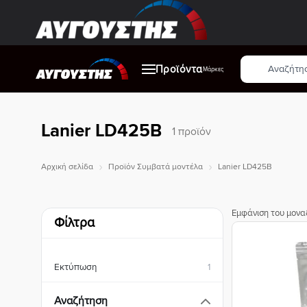
Μετάβαση
στο
περιεχόμενο
Αναζήτηση
Προϊόντα
προϊόντων
Μάρκες
Lanier LD425B
1 προϊόν
Αρχική σελίδα
Προϊόν Συμβατά μοντέλα
Lanier LD425B
Εμφάνιση του μονα
Φίλτρα
Εκτύπωση
1
Αναζήτηση