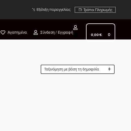
Εξέλιξη παραγγελίας
Τρόποι Πληρωμής
Αγαπημένα
Σύνδεση / Εγγραφή
0
0,00
€