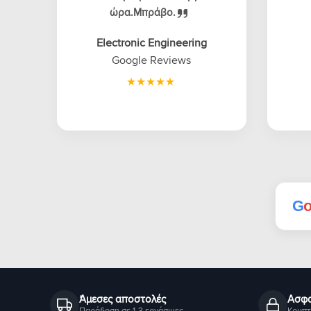
ώρα.Μπράβο.
Electronic Engineering
Google Reviews
G
Άμεσες αποστολές
Ασφα
Παράδοση σε 1-3 εργάσιμες
Κρυπτ