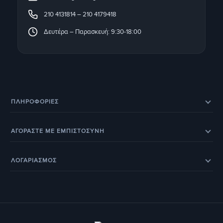
210 4131814
–
210 4179418
Δευτέρα – Παρασκευή: 9:30-18:00
ΠΛΗΡΟΦΟΡΊΕΣ
Eπικοινωνία
Σχετικά με εμάς
ΑΓΟΡΑΣΤΕ ΜΕ ΕΜΠΙΣΤΟΣΥΝΗ
Εξέλιξη παραγγελίας
Ευρετήριο Κατασκευαστών
Eπιστροφές προϊόντων
Eγγύηση
BOX NOW – Locker Pickup 24/7
Οδηγοί & Άρθρα
ΛΟΓΑΡΙΑΣΜΟΣ
Έξοδα αποστολής
Τρόποι παραγγελίας
Τα Αγαπημένα μου
Ο Λογαριασμός Μου
Τρόποι Πληρωμής
Οι Παραγγελίες μου