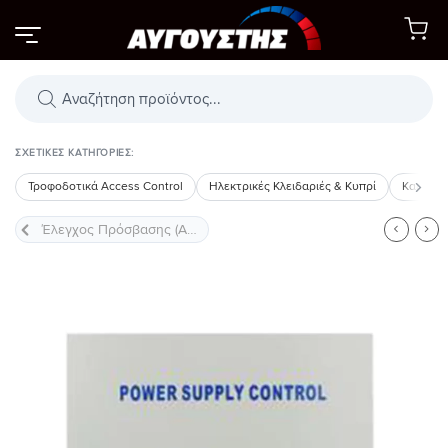
Μετάβαση
στο
περιεχόμενο
Αναζήτηση
προϊόντων
ΣΧΕΤΙΚΈΣ ΚΑΤΗΓΟΡΊΕΣ:
Τροφοδοτικά Access Control
Ηλεκτρικές Κλειδαριές & Κυπρί
Καρτανα
Προσθήκη
στη Λίστα
Επιθυμιών