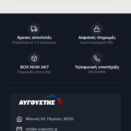
Άμεσες αποστολές
Ασφαλείς πληρωμές
Παράδοση σε 1-3 εργάσιμες
Κρυπτογράφηση SSL
BOX NOW 24/7
Τηλεφωνική υποστήριξη
Παραλαβή όποτε θες
210 4131814
Φίλωνος 60, Πειραιάς, 18535
info@e-avgoustis.gr