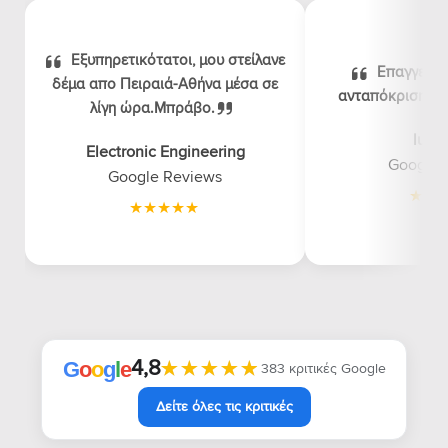
Εξυπηρετικότατοι, μου στείλανε
Επαγγελμα
δέμα απο Πειραιά-Αθήνα μέσα σε
ανταπόκριση, λογ
λίγη ώρα.Μπράβο.
luna
Electronic Engineering
Google 
Google Reviews
4,8
★★★★★
★★★★★
G
o
o
g
l
e
383 κριτικές Google
Δείτε όλες τις κριτικές