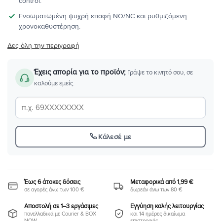
control.
Ενσωματωμένη ψυχρή επαφή NO/NC και ρυθμιζόμενη
χρονοκαθυστέρηση.
Δες όλη την περιγραφή
Έχεις απορία για το προϊόν;
Γράψε το κινητό σου, σε
καλούμε εμείς.
Κάλεσέ με
Έως 6 άτοκες δόσεις
Μεταφορικά από 1,99 €
σε αγορές άνω των 100 €
δωρεάν άνω των 80 €
Αποστολή σε 1–3 εργάσιμες
Εγγύηση καλής λειτουργίας
πανελλαδικά με Courier & BOX
και 14 ημέρες δικαίωμα
NOW
επιστροφής