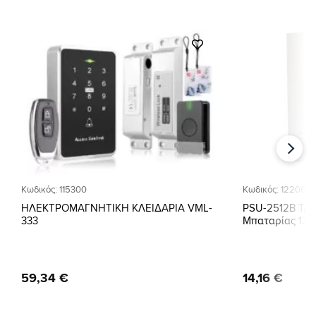
Προσθήκη
στη Λίστα
Επιθυμιών
Κωδικός: 115300
Κωδικός: 122064
ΗΛΕΚΤΡOΜΑΓΝΗΤΙΚΗ ΚΛΕΙΔΑΡΙΑ VML-
PSU-2512B Τρο
333
Μπαταρίας 12V 
59
,
34
€
14
,
16
€