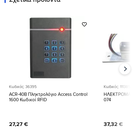
Προσθήκη
στη Λίστα
Επιθυμιών
Κωδικός: 36395
Κωδικός: 111385
ACR-40B Πληκτρολόγιο Access Control
ΗΛΕΚΤΡOΜΑΓΝΗΤ
1600 Κωδικοί RFID
074
27
,
27
€
37
,
32
€