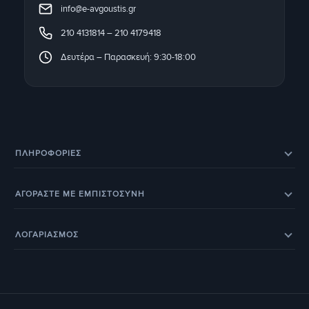
info@e-avgoustis.gr
210 4131814
–
210 4179418
Δευτέρα – Παρασκευή: 9:30-18:00
ΠΛΗΡΟΦΟΡΊΕΣ
Eπικοινωνία
Σχετικά με εμάς
ΑΓΟΡΑΣΤΕ ΜΕ ΕΜΠΙΣΤΟΣΥΝΗ
Εξέλιξη παραγγελίας
Ευρετήριο Κατασκευαστών
Eπιστροφές προϊόντων
Eγγύηση
BOX NOW – Locker Pickup 24/7
Οδηγοί & Άρθρα
ΛΟΓΑΡΙΑΣΜΟΣ
Έξοδα αποστολής
Τρόποι παραγγελίας
Τα Αγαπημένα μου
Ο Λογαριασμός Μου
Τρόποι Πληρωμής
Οι Παραγγελίες μου