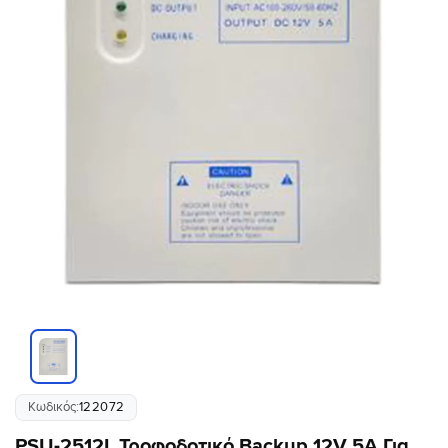
Κωδικός:
122072
PSU-2512L Τροφοδοτικό Backup 12V 5A Για