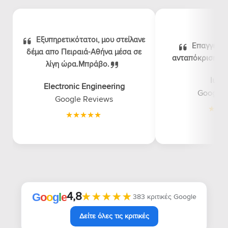
Εξυπηρετικότατοι, μου στείλανε
Επαγγελμα
δέμα απο Πειραιά-Αθήνα μέσα σε
ανταπόκριση, λογ
λίγη ώρα.Μπράβο.
luna
Electronic Engineering
Google 
Google Reviews
4,8
★★★★★
★★★★★
G
o
o
g
l
e
383 κριτικές Google
Δείτε όλες τις κριτικές