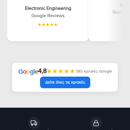
luna
Electronic Engineering
Google 
Google Reviews
4,8
★★★★★
★★★★★
G
o
o
g
l
e
383 κριτικές Google
Δείτε όλες τις κριτικές