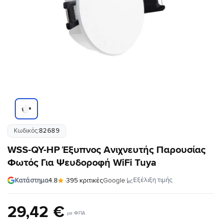
Κωδικός:
82689
WSS-QY-HP Έξυπνος Ανιχνευτής Παρουσίας
Φωτός Για Ψευδοροφή WiFi Tuya
·
Εξέλιξη τιμής
Κατάστημα
4.8
·
395 κριτικές
Google
29
,
42
€