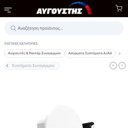
Μετάβαση
στο
περιεχόμενο
Αναζήτηση
προϊόντων
ΣΧΕΤΙΚΈΣ ΚΑΤΗΓΟΡΊΕΣ:
Ανιχνευτές & Ραντάρ Συναγερμών
Ασύρματα Συστήματα AJAX
Σειρ
Προσθήκη
στη Λίστα
Επιθυμιών