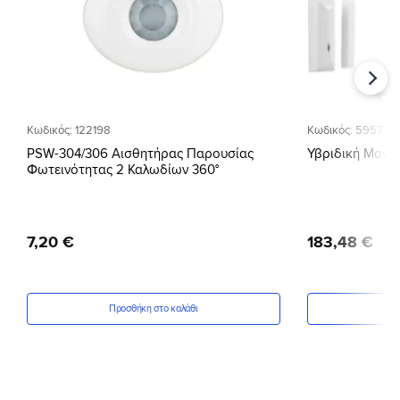
Κωδικός: 122198
Κωδικός: 59577
PSW-304/306 Αισθητήρας Παρουσίας
Υβριδική Μον
Φωτεινότητας 2 Καλωδίων 360°
7
,
20
€
183
,
48
€
Προσθήκη στο καλάθι
Πρ