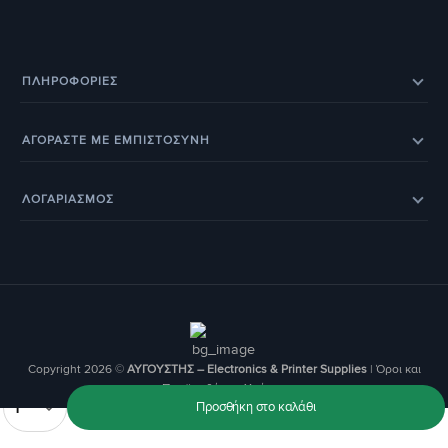
ΠΛΗΡΟΦΟΡΊΕΣ
Eπικοινωνία
Σχετικά με εμάς
ΑΓΟΡΑΣΤΕ ΜΕ ΕΜΠΙΣΤΟΣΥΝΗ
Εξέλιξη παραγγελίας
Ευρετήριο Κατασκευαστών
Eπιστροφές προϊόντων
Eγγύηση
BOX NOW – Locker Pickup 24/7
Οδηγοί & Άρθρα
ΛΟΓΑΡΙΑΣΜΟΣ
Έξοδα αποστολής
Τρόποι παραγγελίας
Τα Αγαπημένα μου
Ο Λογαριασμός Μου
Τρόποι Πληρωμής
Οι Παραγγελίες μου
Copyright 2026 ©
ΑΥΓΟΥΣΤΗΣ – Electronics & Printer Supplies
|
Όροι και
Προϋποθέσεις Χρήσης
Ποσότητα
Προσθήκη στο καλάθι