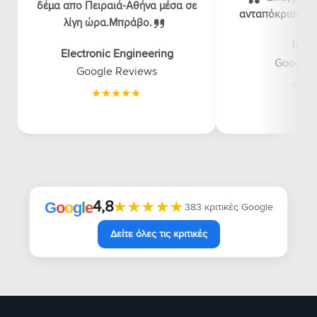
δέμα απο Πειραιά-Αθήνα μέσα σε
ανταπόκριση, λογ
λίγη ώρα.Μπράβο.
luna
Electronic Engineering
Google 
Google Reviews
4,8
★★★★★
★★★★★
G
o
o
g
l
e
383 κριτικές Google
Δείτε όλες τις κριτικές