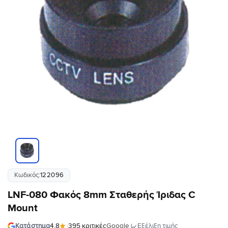
Κωδικός:
122096
LNF-080 Φακός 8mm Σταθερής Ίριδας C
Mount
·
Εξέλιξη τιμής
Κατάστημα
4.8
·
395 κριτικές
Google