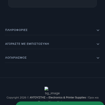
ΠΛΗΡΟΦΟΡΊΕΣ
Eπικοινωνία
Σχετικά με εμάς
ΑΓΟΡΑΣΤΕ ΜΕ ΕΜΠΙΣΤΟΣΥΝΗ
Εξέλιξη παραγγελίας
Ευρετήριο Κατασκευαστών
Eπιστροφές προϊόντων
Eγγύηση
BOX NOW – Locker Pickup 24/7
Οδηγοί & Άρθρα
ΛΟΓΑΡΙΑΣΜΟΣ
Έξοδα αποστολής
Τρόποι παραγγελίας
Τα Αγαπημένα μου
Ο Λογαριασμός Μου
Τρόποι Πληρωμής
Οι Παραγγελίες μου
Copyright 2026 ©
ΑΥΓΟΥΣΤΗΣ – Electronics & Printer Supplies
|
Όροι και
Προϋποθέσεις Χρήσης
Ποσότητα