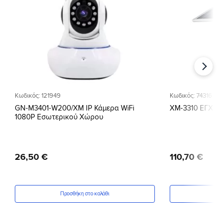
Προσθήκη
στη Λίστα
Επιθυμιών
Κωδικός: 121949
Κωδικός: 74316
GN-M3401-W200/XM IP Κάμερα WiFi
XM-3310 ΕΓΧΡ
1080P Εσωτερικού Χώρου
26
,
50
€
110
,
70
€
Προσθήκη στο καλάθι
Πρ