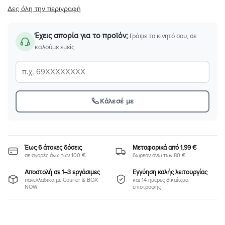
Δες όλη την περιγραφή
Έχεις απορία για το προϊόν;
Γράψε το κινητό σου, σε
καλούμε εμείς.
Κάλεσέ με
Έως 6 άτοκες δόσεις
Μεταφορικά από 1,99 €
σε αγορές άνω των 100 €
δωρεάν άνω των 80 €
Αποστολή σε 1–3 εργάσιμες
Εγγύηση καλής λειτουργίας
πανελλαδικά με Courier & BOX
και 14 ημέρες δικαίωμα
NOW
επιστροφής