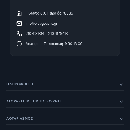
Φίλωνος 60, Πειραιάς, 18535
info@e-avgoustis.gr
210 4131814
–
210 4179418
Δευτέρα – Παρασκευή: 9:30-18:00
ΠΛΗΡΟΦΟΡΊΕΣ
Eπικοινωνία
Σχετικά με εμάς
ΑΓΟΡΑΣΤΕ ΜΕ ΕΜΠΙΣΤΟΣΥΝΗ
Εξέλιξη παραγγελίας
Ευρετήριο Κατασκευαστών
Eπιστροφές προϊόντων
Eγγύηση
BOX NOW – Locker Pickup 24/7
Οδηγοί & Άρθρα
ΛΟΓΑΡΙΑΣΜΟΣ
Έξοδα αποστολής
Τρόποι παραγγελίας
Τα Αγαπημένα μου
Ο Λογαριασμός Μου