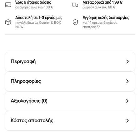
Έως 6 άτοκες δόσεις
Μεταφορικά από 1,99 €
σε αγορές άνω των 100 €
δωρεάν άνω των 80 €
Αποστολή σε 1–3 εργάσιμες
Εγγύηση καλής λειτουργίας
πανελλαδικά με Courier & BOX
και 14 ημέρες δικαίωμα
NOW
επιστροφής
Περιγραφή
Πληροφορίες
Αξιολογήσεις (0)
Κόστος αποστολής