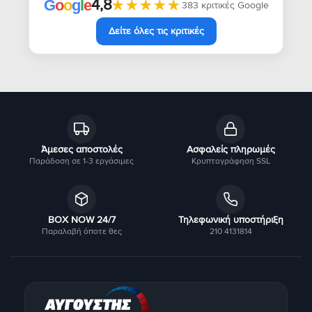
4,8
★★★★★
★★★★★
G
o
o
g
l
e
383 κριτικές Google
Δείτε όλες τις κριτικές
Άμεσες αποστολές
Ασφαλείς πληρωμές
Παράδοση σε 1-3 εργάσιμες
Κρυπτογράφηση SSL
BOX NOW 24/7
Τηλεφωνική υποστήριξη
Παραλαβή όποτε θες
210 4131814