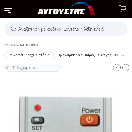
Μετάβαση
στο
περιεχόμενο
Αναζήτηση
προϊόντων
ΣΧΕΤΙΚΈΣ ΚΑΤΗΓΟΡΊΕΣ:
Universal Τηλεχειριστήρια
Τηλεχειριστήρια Γκαράζ - Συναγερμών - GSM
Προσθήκη
στη Λίστα
Επιθυμιών