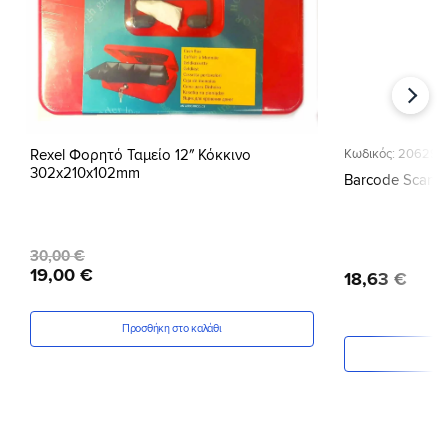
Rexel Φορητό Ταμείο 12″ Κόκκινο
Κωδικός: 20629
302x210x102mm
Barcode Scann
Original
Η
30
,
00
€
price
τρέχουσα
19
,
00
€
18
,
63
€
was:
τιμή
30,00 €.
είναι:
19,00 €.
Προσθήκη στο καλάθι
Πρ