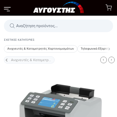
Μετάβαση
στο
περιεχόμενο
Αναζήτηση
προϊόντων
ΣΧΕΤΙΚΈΣ ΚΑΤΗΓΟΡΊΕΣ:
Ανιχνευτές & Καταμετρητές Χαρτονομισμάτων
Τηλεφωνικά Εξαρτήματα
Προσθήκη
στη Λίστα
Επιθυμιών