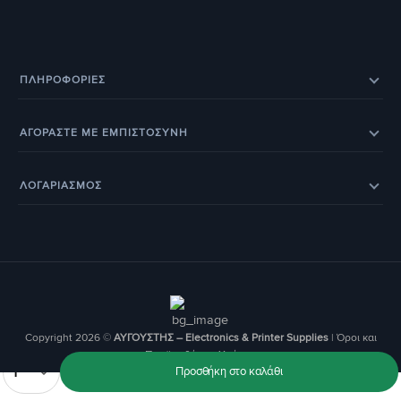
ΠΛΗΡΟΦΟΡΊΕΣ
Eπικοινωνία
Σχετικά με εμάς
ΑΓΟΡΑΣΤΕ ΜΕ ΕΜΠΙΣΤΟΣΥΝΗ
Εξέλιξη παραγγελίας
Ευρετήριο Κατασκευαστών
Eπιστροφές προϊόντων
Eγγύηση
BOX NOW – Locker Pickup 24/7
Οδηγοί & Άρθρα
ΛΟΓΑΡΙΑΣΜΟΣ
Έξοδα αποστολής
Τρόποι παραγγελίας
Τα Αγαπημένα μου
Ο Λογαριασμός Μου
Τρόποι Πληρωμής
Οι Παραγγελίες μου
Copyright 2026 ©
ΑΥΓΟΥΣΤΗΣ – Electronics & Printer Supplies
|
Όροι και
Προϋποθέσεις Χρήσης
Ποσότητα
Προσθήκη στο καλάθι