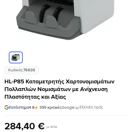
Κωδικός:
76630
HL-P85 Καταμετρητής Χαρτονομισμάτων
Πολλαπλών Νομισμάτων με Ανίχνευση
Πλαστότητας και Αξίας
·
Εξέλιξη τιμής
Κατάστημα
4.8
·
395 κριτικές
Google
284
,
40
€