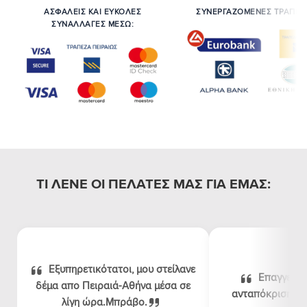
ΑΣΦΑΛΕΙΣ ΚΑΙ ΕΥΚΟΛΕΣ
ΣΥΝΕΡΓΑΖΟΜΕΝΕΣ ΤΡΑΠΕΖ
ΣΥΝΑΛΛΑΓΕΣ ΜΕΣΩ:
ΤΙ ΛΕΝΕ ΟΙ ΠΕΛΑΤΕΣ ΜΑΣ ΓΙΑ ΕΜΑΣ:
Εξυπηρετικότατοι, μου στείλανε
Επαγγελμα
δέμα απο Πειραιά-Αθήνα μέσα σε
ανταπόκριση, λογ
λίγη ώρα.Μπράβο.