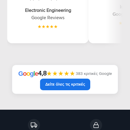
luna
Electronic Engineering
Google 
Google Reviews
4,8
★★★★★
★★★★★
G
o
o
g
l
e
383 κριτικές Google
Δείτε όλες τις κριτικές