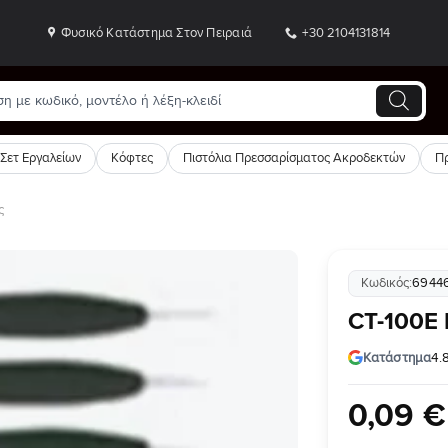
Φυσικό Κατάστημα Στον Πειραιά
+30 2104131814
Σετ Εργαλείων
Κόφτες
Πιστόλια Πρεσσαρίσματος Ακροδεκτών
Π
ς
Κωδικός:
6944
Προσθήκη
CT-100E 
στη Λίστα
Επιθυμιών
Κατάστημα
4.
0
,
09
€