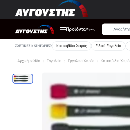
Μετάβαση
στο
περιεχόμενο
Αναζήτηση
Προϊόντα
προϊόντων
Μάρκες
Κατσαβίδια Χειρός
Ειδικά Εργαλεία
ΣΧΕΤΙΚΈΣ ΚΑΤΗΓΟΡΊΕΣ:
Αρχική σελίδα
Εργαλεία
Εργαλεία Χειρός
Κατσαβίδια Χειρό