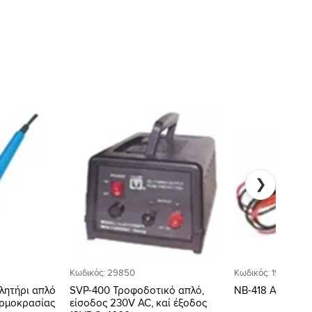
Προσθήκη
Προσθήκη
στη Λίστα
στη Λίστα
Επιθυμιών
Επιθυμιών
❯
Κωδικός: 29850
Κωδικός: 19107
λητήρι απλό
SVP-400 Τροφοδοτικό απλό,
NB-418 Ακροδέκ
ερμοκρασίας
είσοδος 230V AC, καί έξοδος