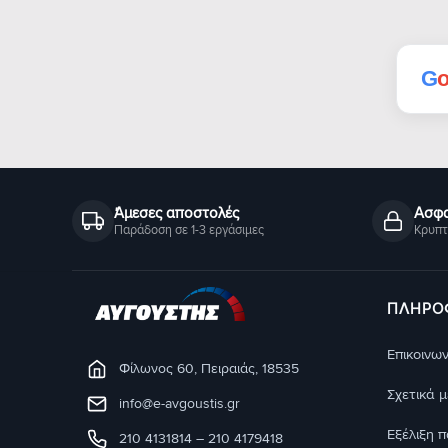
G
Άμεσες αποστολές
Ασφα
Παράδοση σε 1-3 εργάσιμες
Κρυπτ
ΠΛΗΡΟ
Eπικοινων
Φίλωνος 60, Πειραιάς, 18535
Σχετικά 
info@e-avgoustis.gr
Εξέλιξη 
210 4131814
–
210 4179418