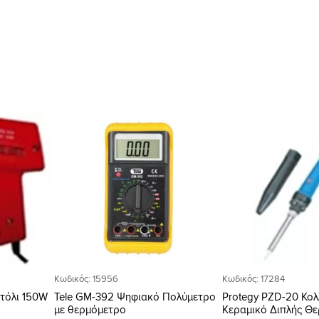
Προσθήκη
Προσθήκη
στη Λίστα
στη Λίστα
Επιθυμιών
Επιθυμιών
Κωδικός: 15956
Κωδικός: 17284
τόλι 150W
Tele GM-392 Ψηφιακό Πολύμετρο
Protegy PZD-20 Κολ
με θερμόμετρο
Κεραμικό Διπλής Θ