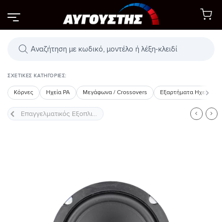
Μετάβαση
στο
περιεχόμενο
Αναζήτηση
προϊόντων
ΣΧΕΤΙΚΈΣ ΚΑΤΗΓΟΡΊΕΣ:
Κόρνες
Ηχεία PA
Μεγάφωνα / Crossovers
Εξαρτήματα Ηχείων
Προσθήκη
στη Λίστα
Επιθυμιών