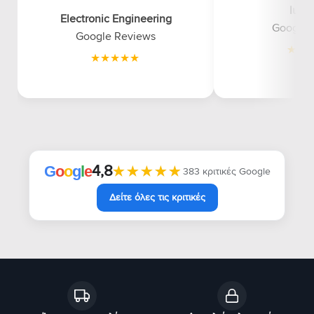
luna
Electronic Engineering
Google 
Google Reviews
4,8
★★★★★
★★★★★
G
o
o
g
l
e
383 κριτικές Google
Δείτε όλες τις κριτικές