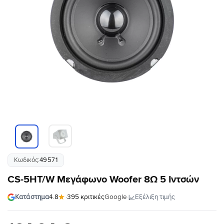
Κωδικός:
49571
CS-5HT/W Μεγάφωνο Woofer 8Ω 5 Ιντσών
·
Εξέλιξη τιμής
Κατάστημα
4.8
·
395 κριτικές
Google