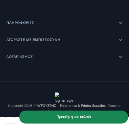
ΠΛΗΡΟΦΟΡΊΕΣ
Eπικοινωνία
Σχετικά με εμάς
ΑΓΟΡΑΣΤΕ ΜΕ ΕΜΠΙΣΤΟΣΥΝΗ
Εξέλιξη παραγγελίας
Ευρετήριο Κατασκευαστών
Eπιστροφές προϊόντων
Eγγύηση
BOX NOW – Locker Pickup 24/7
Οδηγοί & Άρθρα
ΛΟΓΑΡΙΑΣΜΟΣ
Έξοδα αποστολής
Τρόποι παραγγελίας
Τα Αγαπημένα μου
Ο Λογαριασμός Μου
Τρόποι Πληρωμής
Οι Παραγγελίες μου
Copyright 2026 ©
ΑΥΓΟΥΣΤΗΣ – Electronics & Printer Supplies
|
Όροι και
Προϋποθέσεις Χρήσης
Ποσότητα
Προσθήκη στο καλάθι