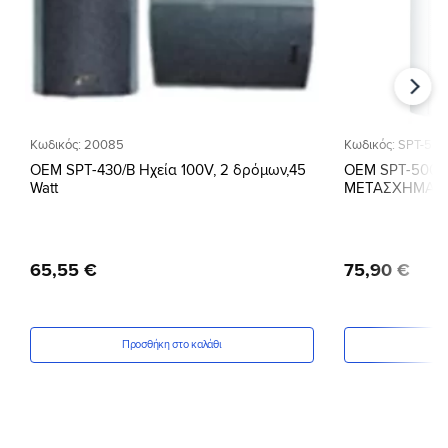
Κωδικός: 20085
Κωδικός: SPT-50
ΟΕΜ SPT-430/B Ηχεία 100V, 2 δρόμων,45
OEM SPT-500W
Watt
ΜΕΤΑΣΧΗΜΑΤΙ
65
,
55
€
75
,
90
€
Προσθήκη στο καλάθι
Πρ