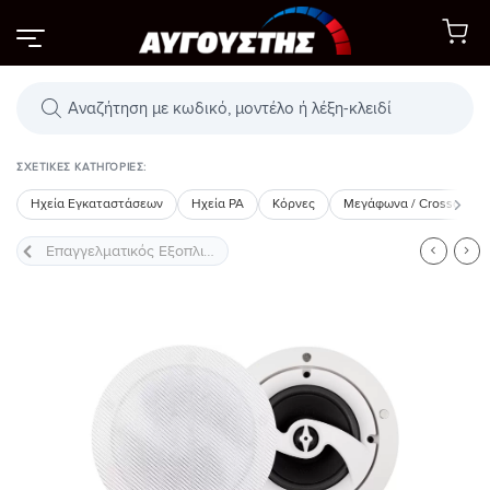
Μετάβαση
στο
περιεχόμενο
Αναζήτηση
προϊόντων
ΣΧΕΤΙΚΈΣ ΚΑΤΗΓΟΡΊΕΣ:
Ηχεία Εγκαταστάσεων
Ηχεία PA
Κόρνες
Μεγάφωνα / Crossovers
Προσθήκη
στη Λίστα
Επιθυμιών