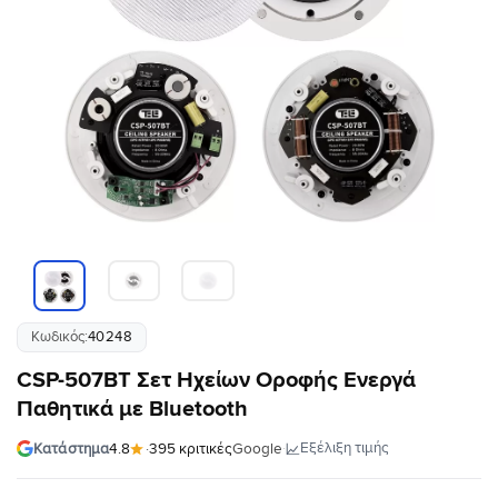
Κωδικός:
40248
CSP-507BT Σετ Ηχείων Οροφής Ενεργά
Παθητικά με Bluetooth
·
Εξέλιξη τιμής
Κατάστημα
4.8
·
395 κριτικές
Google