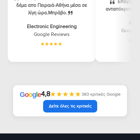
Επαγγελμα
δέμα απο Πειραιά-Αθήνα μέσα σε
ανταπόκριση, λογ
λίγη ώρα.Μπράβο.
luna
Electronic Engineering
Google 
Google Reviews
4,8
★★★★★
★★★★★
G
o
o
g
l
e
383 κριτικές Google
Δείτε όλες τις κριτικές