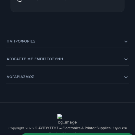
ΠΛΗΡΟΦΟΡΊΕΣ
Eπικοινωνία
Σχετικά με εμάς
ΑΓΟΡΑΣΤΕ ΜΕ ΕΜΠΙΣΤΟΣΥΝΗ
Εξέλιξη παραγγελίας
Ευρετήριο Κατασκευαστών
Eπιστροφές προϊόντων
Eγγύηση
BOX NOW – Locker Pickup 24/7
Οδηγοί & Άρθρα
ΛΟΓΑΡΙΑΣΜΟΣ
Έξοδα αποστολής
Τρόποι παραγγελίας
Τα Αγαπημένα μου
Ο Λογαριασμός Μου
Τρόποι Πληρωμής
Οι Παραγγελίες μου
Copyright 2026 ©
ΑΥΓΟΥΣΤΗΣ – Electronics & Printer Supplies
|
Όροι και
Προϋποθέσεις Χρήσης