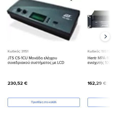
Προσθήκη
στη Λίστα
Επιθυμιών
Κωδικός: 31151
Κωδικός: 19579
JTS CS-1CU Μονάδα ελέγχου
Hentr MPA-100
συνεδριακού συστήματος με LCD
ενισχυτής 100W
230
,
52
€
162
,
29
€
Προσθήκη στο καλάθι
Πρ