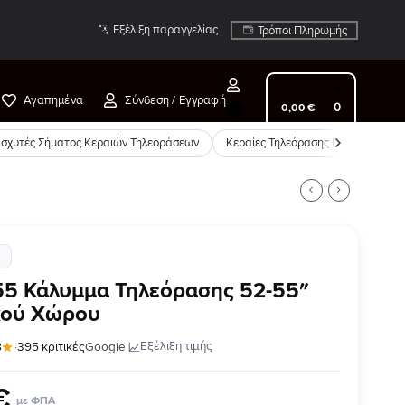
Εξέλιξη παραγγελίας
Τρόποι Πληρωμής
Αγαπημένα
Σύνδεση / Εγγραφή
0
0
,
00
€
ισχυτές Σήματος Κεραιών Τηλεοράσεων
Κεραίες Τηλεόρασης Εξωτερικές
55 Κάλυμμα Τηλεόρασης 52-55″
κού Χώρου
·
Εξέλιξη τιμής
8
·
395 κριτικές
Google
€