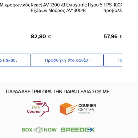
 Μικροφωνικός
React AV-1300 /B Ενισχυτής Ήχου 5
TPS-100/4:3 Ανα
Εξόδων Μαύρος AV1300/B
προβολέα με τρ
82
,
80
57
,
96
€
€
ο καλάθι
Προσθήκη στο καλάθι
Προσθήκη
ΠΑΡΑΛΑΒΕ ΓΡΗΓΟΡΑ ΤΗΝ ΠΑΡΑΓΓΕΛΙΑ ΣΟΥ ΜΕ: