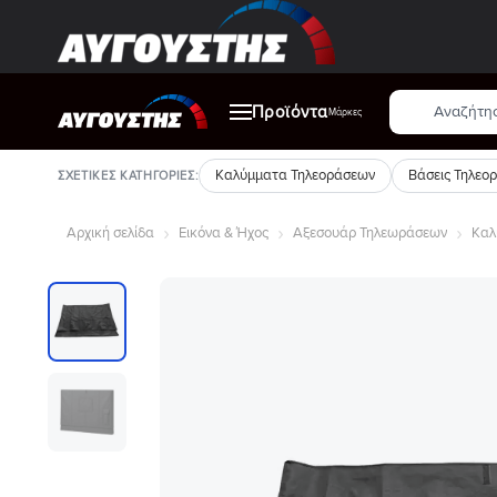
Μετάβαση
στο
περιεχόμενο
Αναζήτηση
Προϊόντα
προϊόντων
Μάρκες
Καλύμματα Τηλεοράσεων
Βάσεις Τηλεο
ΣΧΕΤΙΚΈΣ ΚΑΤΗΓΟΡΊΕΣ:
Αρχική σελίδα
Εικόνα & Ήχος
Αξεσουάρ Τηλεωράσεων
Καλ