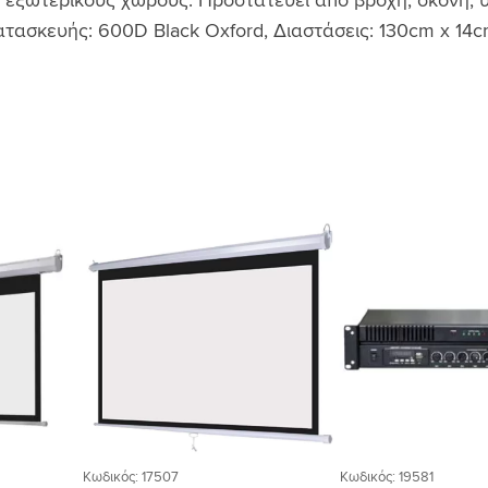
 εξωτερικούς χώρους. Προστατεύει από βροχή, σκόνη, υγ
 κατασκευής: 600D Black Oxford, Διαστάσεις: 130cm x 1
Προσθήκη
Προσθήκη
στη Λίστα
στη Λίστα
Επιθυμιών
Επιθυμιών
Κωδικός: 17507
Κωδικός: 19581