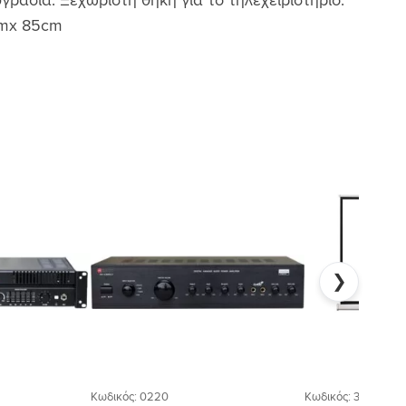
ρασία. Ξεχωριστή θήκη για το τηλεχειριστήριο.
4cmx 85cm
Προσθήκη
Προσθήκη
στη Λίστα
στη Λίστα
Επιθυμιών
Επιθυμιών
❯
Κωδικός: 0220
Κωδικός: 3010