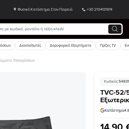
Φυσικό Κατάστημα Στον Πειραιά
+30 2104131814
ράσεων
Διακλαδωτές
Δορυφορικά Εξαρτήματα
Πρίζες TV
Εν
ύμματα Τηλεοράσεων
Κωδικός:
54831
Προσθήκη
TVC-52/
στη Λίστα
Εξωτερι
Επιθυμιών
Κατάστημα
4.
14
,
90