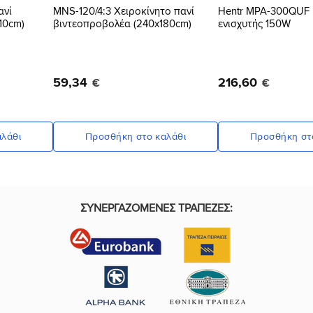
ανί
MNS-120/4:3 Χειροκίνητο πανί
Hentr MPA-300QUF
10cm)
βιντεοπροβολέα (240x180cm)
ενισχυτής 150W
59
,
34
216
,
60
€
€
λάθι
Προσθήκη στο καλάθι
Προσθήκη στ
ΣΥΝΕΡΓΑΖΟΜΕΝΕΣ ΤΡΑΠΕΖΕΣ: