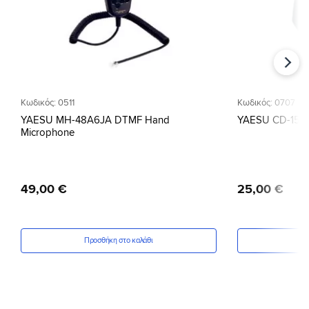
Κωδικός: 0511
Κωδικός: 0707
YAESU MH-48A6JA DTMF Hand
YAESU CD-15A 
Microphone
49
,
00
€
25
,
00
€
Προσθήκη στο καλάθι
Πρ