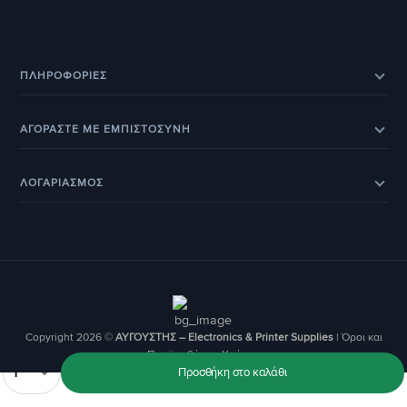
ΠΛΗΡΟΦΟΡΊΕΣ
Eπικοινωνία
Σχετικά με εμάς
ΑΓΟΡΑΣΤΕ ΜΕ ΕΜΠΙΣΤΟΣΥΝΗ
Εξέλιξη παραγγελίας
Ευρετήριο Κατασκευαστών
Eπιστροφές προϊόντων
Eγγύηση
BOX NOW – Locker Pickup 24/7
Οδηγοί & Άρθρα
ΛΟΓΑΡΙΑΣΜΟΣ
Έξοδα αποστολής
Τρόποι παραγγελίας
Τα Αγαπημένα μου
Ο Λογαριασμός Μου
Τρόποι Πληρωμής
Οι Παραγγελίες μου
Copyright 2026 ©
ΑΥΓΟΥΣΤΗΣ – Electronics & Printer Supplies
|
Όροι και
Προϋποθέσεις Χρήσης
Ποσότητα
Προσθήκη στο καλάθι