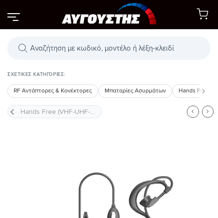
Μετάβαση
στο
περιεχόμενο
Αναζήτηση
προϊόντων
ΣΧΕΤΙΚΈΣ ΚΑΤΗΓΟΡΊΕΣ:
RF Αντάπτορες & Κονέκτορες
Μπαταρίες Ασυρμάτων
Hands Free (
Προσθήκη
στη Λίστα
Επιθυμιών