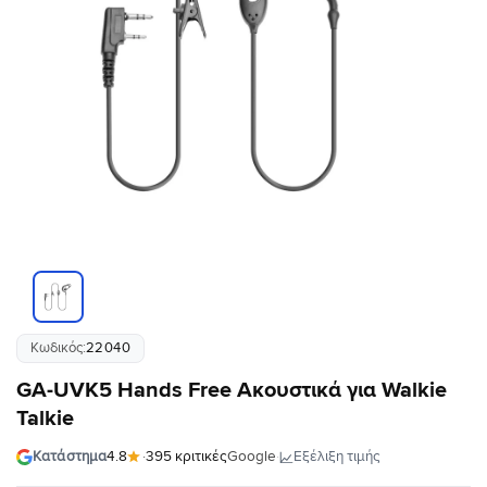
Κωδικός:
22040
GA-UVK5 Hands Free Ακουστικά για Walkie
Talkie
·
Εξέλιξη τιμής
Κατάστημα
4.8
·
395 κριτικές
Google