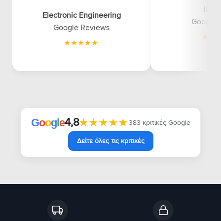
luna
Electronic Engineering
Google 
Google Reviews
4,8
★★★★★
★★★★★
G
o
o
g
l
e
383 κριτικές Google
Δείτε όλες τις κριτικές