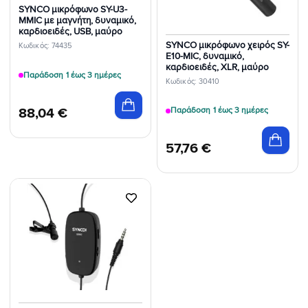
SYNCO μικρόφωνο SY-U3-
MMIC με μαγνήτη, δυναμικό,
καρδιοειδές, USB, μαύρο
SYNCO μικρόφωνο χειρός SY-
Κωδικός: 74435
E10-MIC, δυναμικό,
καρδιοειδές, XLR, μαύρο
Παράδοση 1 έως 3 ημέρες
Κωδικός: 30410
88,04
€
Παράδοση 1 έως 3 ημέρες
57,76
€
Προσθήκη
στη Λίστα
Επιθυμιών