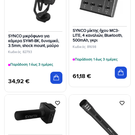
Επιθυμιών
Επιθυμιών
SYNCO μίκτης ήχου MC3-
LITE, 4 καναλιών, Bluetooth,
SYNCO μικρόφωνο για
500mAh, γκρι
κάμερα SY-M1-BK, δυναμικό,
3.5mm, shock mount, μαύρο
Κωδικός: 81698
Κωδικός: 82793
Παράδοση 1 έως 3 ημέρες
Παράδοση 1 έως 3 ημέρες
61,18
€
34,92
€
Προσθήκη
Προσθήκη
στη Λίστα
στη Λίστα
Επιθυμιών
Επιθυμιών