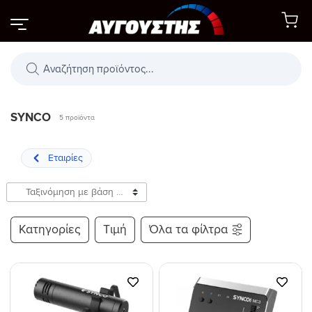
Μετάβαση
στο
περιεχόμενο
Αναζήτηση
προϊόντων
SYNCO
5 προϊόντα
Κατηγορίες
Τιμή
Όλα τα φίλτρα
Προσθήκη
Προσθήκη
στη Λίστα
στη Λίστα