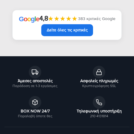
4,8
★★★★★
★★★★★
G
o
o
g
l
e
383 κριτικές Google
Δείτε όλες τις κριτικές
Άμεσες αποστολές
Ασφαλείς πληρωμές
Παράδοση σε 1-3 εργάσιμες
Κρυπτογράφηση SSL
BOX NOW 24/7
Τηλεφωνική υποστήριξη
Παραλαβή όποτε θες
210 4131814