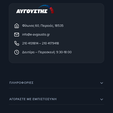
Φίλωνος 60, Πειραιάς, 18535
info@e-avgoustis.gr
210 4131814
–
210 4179418
Δευτέρα – Παρασκευή: 9:30-18:00
ΠΛΗΡΟΦΟΡΊΕΣ
Eπικοινωνία
Σχετικά με εμάς
ΑΓΟΡΑΣΤΕ ΜΕ ΕΜΠΙΣΤΟΣΥΝΗ
Εξέλιξη παραγγελίας
Ευρετήριο Κατασκευαστών
Eπιστροφές προϊόντων
Eγγύηση
BOX NOW – Locker Pickup 24/7
Οδηγοί & Άρθρα