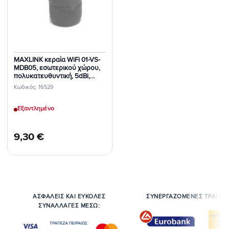
MAXLINK κεραία WiFi 01-VS-
MDB05, εσωτερικού χώρου,
πολυκατευθυντική, 5dBi,
2.4GHz, RSMA
Κωδικός: 16529
Εξαντλημένο
9,30
€
ΑΣΦΑΛΕΙΣ ΚΑΙ ΕΥΚΟΛΕΣ
ΣΥΝΕΡΓΑΖΟΜΕΝΕΣ ΤΡΑΠΕΖ
ΣΥΝΑΛΛΑΓΕΣ ΜΕΣΩ: