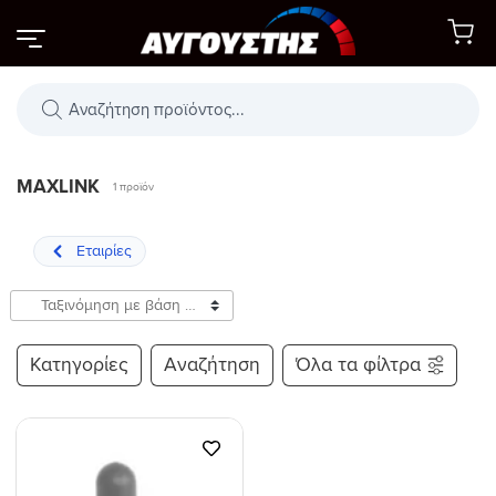
Μετάβαση
στο
περιεχόμενο
Αναζήτηση
προϊόντων
MAXLINK
1 προϊόν
Κατηγορίες
Αναζήτηση
Όλα τα φίλτρα
Προσθήκη
στη Λίστα