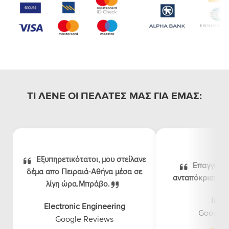
ΤΙ ΛΕΝΕ ΟΙ ΠΕΛΑΤΕΣ ΜΑΣ ΓΙΑ ΕΜΑΣ:
Εξυπηρετικότατοι, μου στείλανε
Επαγγελμα
δέμα απο Πειραιά-Αθήνα μέσα σε
ανταπόκριση, λογ
λίγη ώρα.Μπράβο.
luna
Electronic Engineering
Google 
Google Reviews