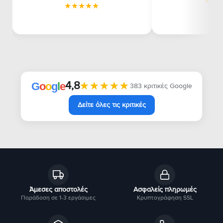
4,8
★★★★★
★★★★★
G
o
o
g
l
e
383 κριτικές Google
Δείτε όλες τις κριτικές
Άμεσες αποστολές
Ασφαλείς πληρωμές
Παράδοση σε 1-3 εργάσιμες
Κρυπτογράφηση SSL