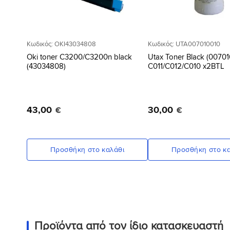
Κωδικός: OKI43034808
Κωδικός: UTA007010010
Oki toner C3200/C3200n black
Utax Toner Black (00701
(43034808)
C011/C012/C010 x2BTL
43
,
00
30
,
00
€
€
Προσθήκη στο καλάθι
Προσθήκη στο κα
Προϊόντα από τον ίδιο κατασκευαστή