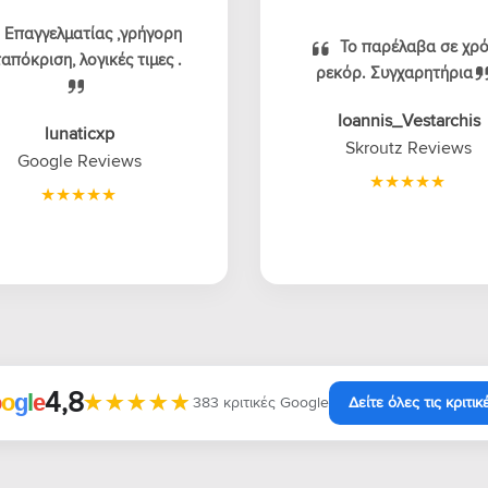
Επαγγελματίας ,γρήγορη
Το παρέλαβα σε χρ
απόκριση, λογικές τιμες .
ρεκόρ. Συγχαρητήρια
Ioannis_Vestarchis
lunaticxp
Skroutz Reviews
Google Reviews
4,8
★★★★★
★★★★★
o
o
g
l
e
383 κριτικές Google
Δείτε όλες τις κριτικ