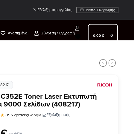
Εξέλιξη παραγγελίας
Τρόποι Πληρωμής
Αγαπημένα
Σύνδεση / Εγγραφή
0
0
,
00
€
08217
 C352E Toner Laser Εκτυπωτή
 9000 Σελίδων (408217)
·
Εξέλιξη τιμής
8
·
395 κριτικές
Google
€