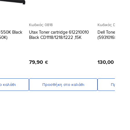
Κωδικός: 0818
Κωδικός: DELLNF5
K-550K Black
Utax Toner cartridge 612210010
Dell Toner cartr
50K)
Black CD1118/1218/1222 ,15K
(59310168) 3110/
79
,
90
130
,
00
€
€
ο καλάθι
Προσθήκη στο καλάθι
Προσθήκη