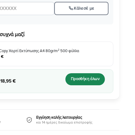
Κάλεσέ με
συχνά μαζί
Copy Χαρτί Εκτύπωσης A4 80gr/m² 500 φύλλα
€
Προσθήκη όλων
118
,
95
€
Εγγύηση καλής λειτουργίας
W
και 14 ημέρες δικαίωμα επιστροφής