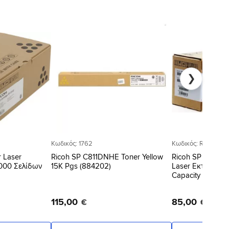
Προσθήκη
Προσθήκη
στη Λίστα
στη Λίστα
Επιθυμιών
Επιθυμιών
❯
Κωδικός: 1762
Κωδικός: RIC40818
r Laser
Ricoh SP C811DNHE Toner Yellow
Ricoh SP C360HE
000 Σελίδων
15K Pgs (884202)
Laser Εκτυπωτή
Capacity 5000 Σ
115
,
00
85
,
00
€
€