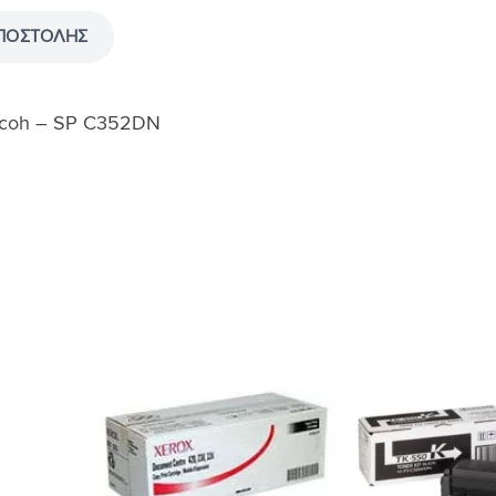
ΠΟΣΤΟΛΉΣ
Ricoh – SP C352DN
Προσθήκη
Προσθήκη
στη Λίστα
στη Λίστα
Επιθυμιών
Επιθυμιών