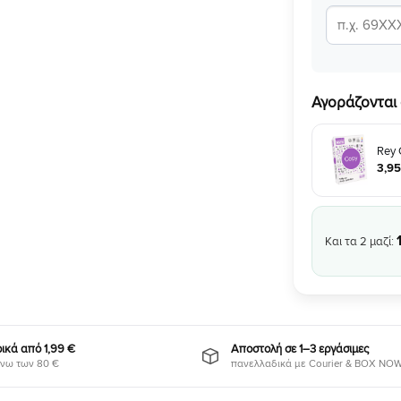
Αγοράζονται 
Rey 
3
,
95
Και τα
2
μαζί:
κά από 1,99 €
Αποστολή σε 1–3 εργάσιμες
νω των 80 €
πανελλαδικά με Courier & BOX NO