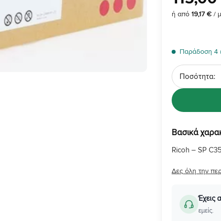
ή από
19,17 €
/ 
Παράδοση 4 
Ποσότητα
Βασικά χαρα
Ricoh – SP C
Δες όλη την πε
Έχεις 
εμείς.