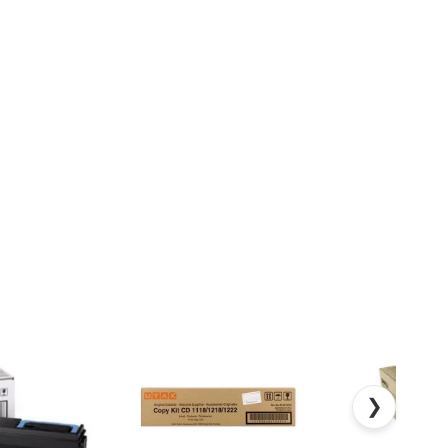
Προσθήκη
Προσθήκη
στη Λίστα
στη Λίστα
Επιθυμιών
Επιθυμιών
❯