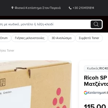
Φυσικό Κατάστημα Στον Πειραιά
+30 2104131814
 Drum
Γνήσιες μελανοταινίες
3D Αναλώσιμα
Συμβατά Toner
ήσια Toner
Κωδικός:
RIC4
Προσθήκη
Ricoh SP
στη Λίστα
Ματζέντα
Επιθυμιών
Κατάστημα
4.
115
,
00