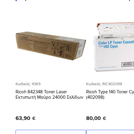
Προσθήκη
στη Λίστα
Επιθυμιών
Κωδικός: 4369
Κωδικός: RIC402098
Ricoh 842348 Toner Laser
Ricoh Type 140 Toner C
Εκτυπωτή Μαύρο 24000 Σελίδων
(402098)
63
,
90
80
,
00
€
€