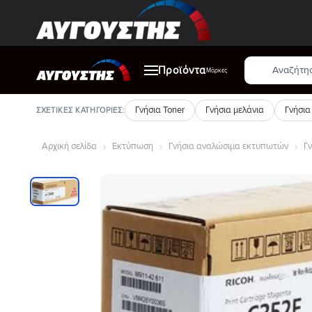
Μετάβαση
στο
περιεχόμενο
Αναζήτηση
Προϊόντα
προϊόντων
Μάρκες
Γνήσια Toner
Γνήσια μελάνια
Γνήσια
ΣΧΕΤΙΚΈΣ ΚΑΤΗΓΟΡΊΕΣ:
Αρχική σελίδα
Εκτύπωση
Γνήσια αναλώσιμα εκτυπωτών
Γν