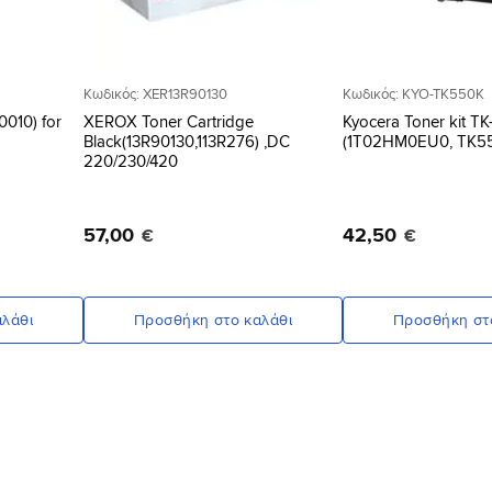
Κωδικός: XER13R90130
Κωδικός: KYO-TK550K
0010) for
XEROX Toner Cartridge
Kyocera Toner kit T
Black(13R90130,113R276) ,DC
(1T02HM0EU0, TK5
220/230/420
57
,
00
42
,
50
€
€
λάθι
Προσθήκη στο καλάθι
Προσθήκη στ