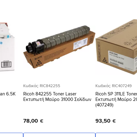
Προσθήκη
Προσθήκη
στη Λίστα
στη Λίστα
Επιθυμιών
Επιθυμιών
Κωδικός: RIC842255
Κωδικός: RIC407249
yan 6.5K
Ricoh 842255 Toner Laser
Ricoh SP 311LE Tone
Εκτυπωτή Μαύρο 31000 Σελίδων
Εκτυπωτή Μαύρο 2
(407249)
78
,
00
93
,
50
€
€