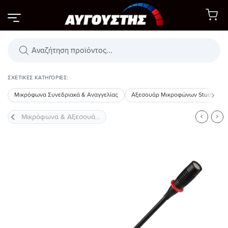
Μετάβαση
στο
περιεχόμενο
Αναζήτηση
προϊόντων
ΣΧΕΤΙΚΈΣ ΚΑΤΗΓΟΡΊΕΣ:
Μικρόφωνα Συνεδριακά & Αναγγελίας
Αξεσουάρ Μικροφώνων Studio
Προσθήκη
στη Λίστα
Επιθυμιών