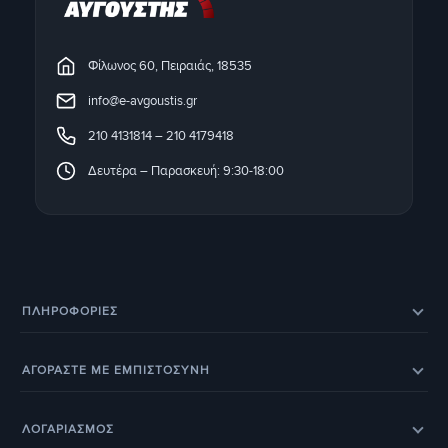
Φίλωνος 60, Πειραιάς, 18535
info@e-avgoustis.gr
210 4131814
–
210 4179418
Δευτέρα – Παρασκευή: 9:30-18:00
ΠΛΗΡΟΦΟΡΊΕΣ
Eπικοινωνία
Σχετικά με εμάς
ΑΓΟΡΑΣΤΕ ΜΕ ΕΜΠΙΣΤΟΣΥΝΗ
Εξέλιξη παραγγελίας
Ευρετήριο Κατασκευαστών
Eπιστροφές προϊόντων
Eγγύηση
BOX NOW – Locker Pickup 24/7
Οδηγοί & Άρθρα
ΛΟΓΑΡΙΑΣΜΟΣ
Έξοδα αποστολής
Τρόποι παραγγελίας