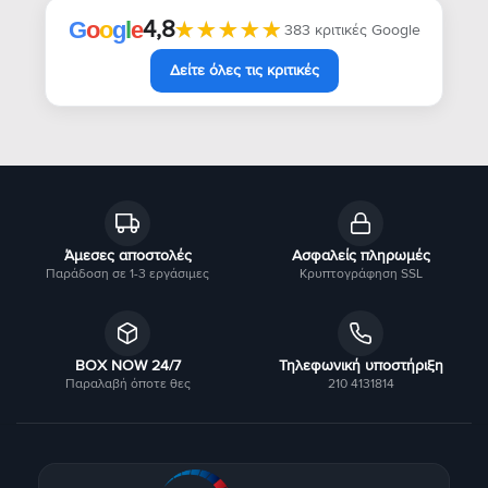
4,8
★★★★★
★★★★★
G
o
o
g
l
e
383 κριτικές Google
Δείτε όλες τις κριτικές
Άμεσες αποστολές
Ασφαλείς πληρωμές
Παράδοση σε 1-3 εργάσιμες
Κρυπτογράφηση SSL
BOX NOW 24/7
Τηλεφωνική υποστήριξη
Παραλαβή όποτε θες
210 4131814