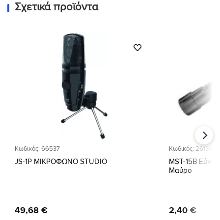
Σχετικά προϊόντα
Προσθήκη
στη Λίστα
Επιθυμιών
Κωδικός: 66537
Κωδικός: 26136
JS-1P ΜΙΚΡΟΦΩΝΟ STUDIO
MST-15B Εύκαμ
Μαύρο
49
,
68
€
2
,
40
€