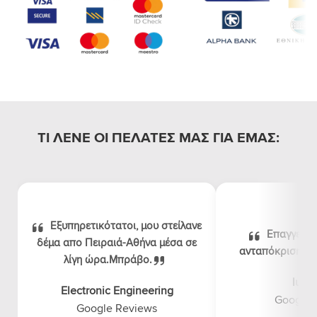
ΤΙ ΛΕΝΕ ΟΙ ΠΕΛΑΤΕΣ ΜΑΣ ΓΙΑ ΕΜΑΣ:
Εξυπηρετικότατοι, μου στείλανε
Επαγγελμα
δέμα απο Πειραιά-Αθήνα μέσα σε
ανταπόκριση, λογ
λίγη ώρα.Μπράβο.
luna
Electronic Engineering
Google 
Google Reviews