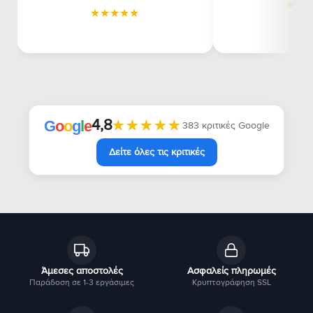
4,8
★★★★★
★★★★★
G
o
o
g
l
e
383 κριτικές Google
Δείτε όλες τις κριτικές
Άμεσες αποστολές
Ασφαλείς πληρωμές
Παράδοση σε 1-3 εργάσιμες
Κρυπτογράφηση SSL