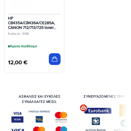
HP
CB435A/CB436A/CE285A,
CANON 712/713/725 toner
black συμβατό 2.000 Σελίδες
Κωδικός: 1048
Άμεσα διαθέσιμο
12,00
€
ΑΣΦΑΛΕΙΣ ΚΑΙ ΕΥΚΟΛΕΣ
ΣΥΝΕΡΓΑΖΟΜΕΝΕΣ ΤΡΑΠΕΖ
ΣΥΝΑΛΛΑΓΕΣ ΜΕΣΩ: