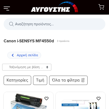
Μετάβαση
στο
περιεχόμενο
Αναζήτηση
προϊόντων
Canon i-SENSYS MF4550d
3 προϊόντα
Κατηγορίες
Τιμή
Όλα τα φίλτρα
Προσθήκη
Προσθήκη
στη Λίστα
στη Λίστα