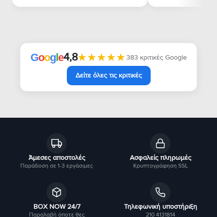
4,8
★★★★★
★★★★★
G
o
o
g
l
e
383 κριτικές Google
Δείτε όλες τις κριτικές
Άμεσες αποστολές
Ασφαλείς πληρωμές
Παράδοση σε 1-3 εργάσιμες
Κρυπτογράφηση SSL
BOX NOW 24/7
Τηλεφωνική υποστήριξη
Παραλαβή όποτε θες
210 4131814