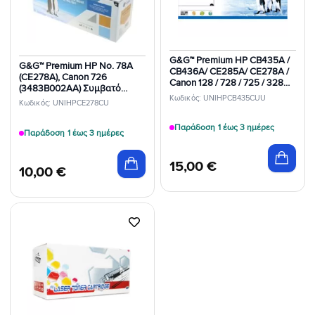
Επιθυμιών
Επιθυμιών
G&G™ Premium HP CB435A /
G&G™ Premium HP No. 78A
CB436A/ CE285A/ CE278A /
(CE278A), Canon 726
Canon 128 / 728 / 725 / 328
(3483B002AA) Συμβατό
Toner Black Συμβατό 2.000
Κωδικός: UNIHPCB435CUU
Toner Black 2.100 Σελίδες
Κωδικός: UNIHPCE278CU
Σελίδες
Παράδοση 1 έως 3 ημέρες
Παράδοση 1 έως 3 ημέρες
15,00
€
10,00
€
Προσθήκη
στη Λίστα
Επιθυμιών