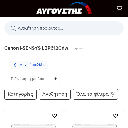
Μετάβαση
στο
περιεχόμενο
Αναζήτηση
προϊόντων
Canon i-SENSYS LBP612Cdw
3 προϊόντα
Κατηγορίες
Αναζήτηση
Όλα τα φίλτρα
Προσθήκη
Προσθήκη
στη Λίστα
στη Λίστα