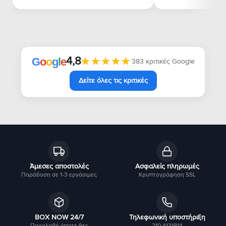
4,8
★★★★★
★★★★★
G
o
o
g
l
e
383 κριτικές Google
Δείτε όλες τις κριτικές
Άμεσες αποστολές
Ασφαλείς πληρωμές
Παράδοση σε 1-3 εργάσιμες
Κρυπτογράφηση SSL
BOX NOW 24/7
Τηλεφωνική υποστήριξη
Παραλαβή όποτε θες
210 4131814