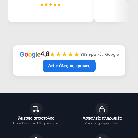
4,8
★★★★★
★★★★★
G
o
o
g
l
e
383 κριτικές Google
Δείτε όλες τις κριτικές
Άμεσες αποστολές
Ασφαλείς πληρωμές
Παράδοση σε 1-3 εργάσιμες
Κρυπτογράφηση SSL