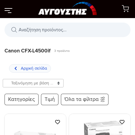
Μετάβαση
στο
περιεχόμενο
Αναζήτηση
προϊόντων
Canon CFX-L4500if
3 προϊόντα
Κατηγορίες
Τιμή
Όλα τα φίλτρα
Προσθήκη
Προσθήκη
στη Λίστα
στη Λίστα