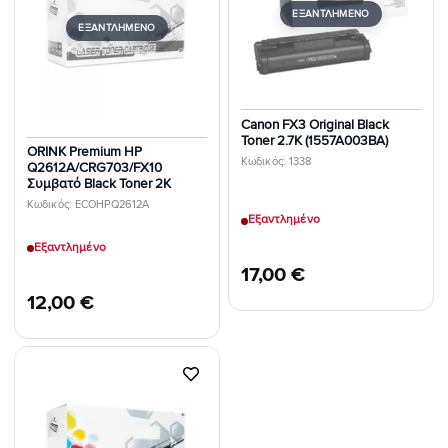
Επιθυμιών
Επιθυμιών
ΕΞΑΝΤΛΗΜΈΝΟ
ΕΞΑΝΤΛΗΜΈΝΟ
Canon FX3 Original Black
Toner 2.7K (1557A003BA)
ORINK Premium HP
Κωδικός: 1338
Q2612A/CRG703/FX10
Συμβατό Black Toner 2K
Κωδικός: ECOHPQ2612A
Εξαντλημένο
Εξαντλημένο
17,00
€
12,00
€
Προσθήκη
στη Λίστα
Επιθυμιών