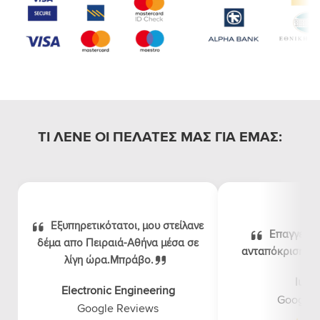
ΤΙ ΛΕΝΕ ΟΙ ΠΕΛΑΤΕΣ ΜΑΣ ΓΙΑ ΕΜΑΣ:
Εξυπηρετικότατοι, μου στείλανε
Επαγγελμα
δέμα απο Πειραιά-Αθήνα μέσα σε
ανταπόκριση, λογ
λίγη ώρα.Μπράβο.
luna
Electronic Engineering
Google 
Google Reviews