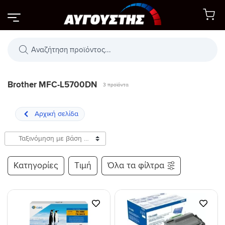
Μετάβαση
στο
περιεχόμενο
Αναζήτηση
προϊόντων
Brother MFC-L5700DN
3 προϊόντα
Κατηγορίες
Τιμή
Όλα τα φίλτρα
Προσθήκη
Προσθήκη
στη Λίστα
στη Λίστα