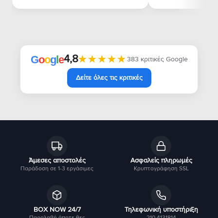
4,8
★★★★★
★★★★★
G
o
o
g
l
e
383 κριτικές Google
Δείτε όλες τις κριτικές
Άμεσες αποστολές
Ασφαλείς πληρωμές
Παράδοση σε 1-3 εργάσιμες
Κρυπτογράφηση SSL
BOX NOW 24/7
Τηλεφωνική υποστήριξη
Παραλαβή όποτε θες
210 4131814