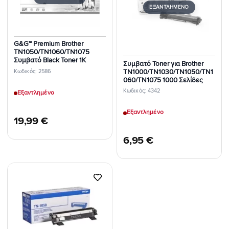
Επιθυμιών
Επιθυμιών
ΕΞΑΝΤΛΗΜΈΝΟ
G&G™ Premium Brother
TN1050/TN1060/TN1075
Συμβατό Black Toner 1K
Συμβατό Toner για Brother
Κωδικός: 2586
TN1000/TN1030/TN1050/TN1
060/TN1075 1000 Σελίδες
Κωδικός: 4342
Εξαντλημένο
Εξαντλημένο
19,99
€
6,95
€
Προσθήκη
στη Λίστα
Επιθυμιών