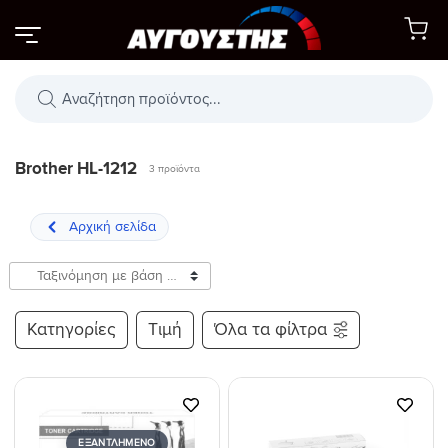
Μετάβαση
στο
περιεχόμενο
Αναζήτηση
προϊόντων
Brother HL-1212
3 προϊόντα
Κατηγορίες
Τιμή
Όλα τα φίλτρα
Προσθήκη
Προσθήκη
στη Λίστα
στη Λίστα
ΕΞΑΝΤΛΗΜΈΝΟ