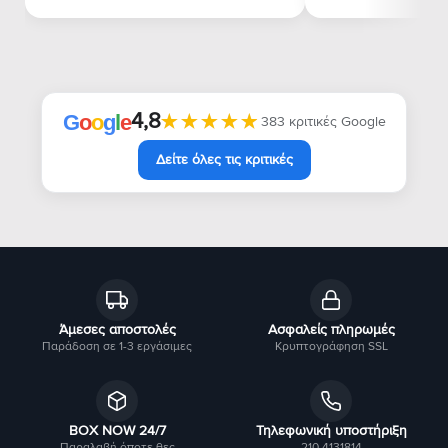
4,8
★★★★★
★★★★★
G
o
o
g
l
e
383 κριτικές Google
Δείτε όλες τις κριτικές
Άμεσες αποστολές
Ασφαλείς πληρωμές
Παράδοση σε 1-3 εργάσιμες
Κρυπτογράφηση SSL
BOX NOW 24/7
Τηλεφωνική υποστήριξη
Παραλαβή όποτε θες
210 4131814