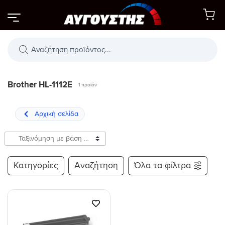
Μετάβαση
στο
περιεχόμενο
Αναζήτηση
προϊόντων
Brother HL-1112E
1 προϊόν
Κατηγορίες
Αναζήτηση
Όλα τα φίλτρα
Προσθήκη
στη Λίστα