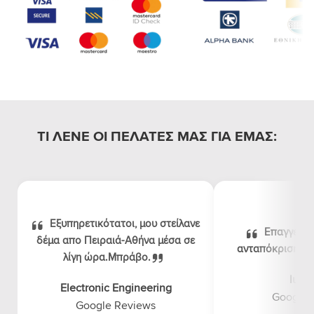
ΤΙ ΛΕΝΕ ΟΙ ΠΕΛΑΤΕΣ ΜΑΣ ΓΙΑ ΕΜΑΣ:
Εξυπηρετικότατοι, μου στείλανε
Επαγγελμα
δέμα απο Πειραιά-Αθήνα μέσα σε
ανταπόκριση, λογ
λίγη ώρα.Μπράβο.
luna
Electronic Engineering
Google 
Google Reviews