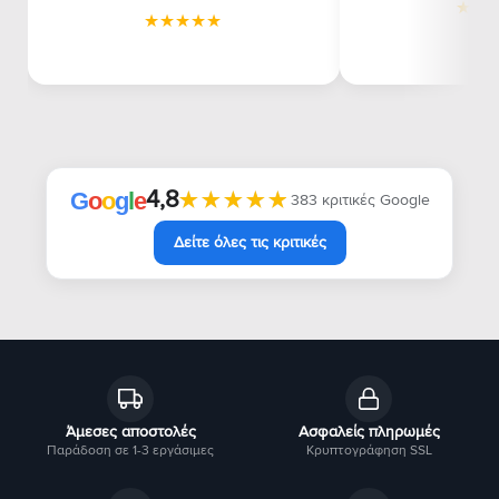
4,8
★★★★★
★★★★★
G
o
o
g
l
e
383 κριτικές Google
Δείτε όλες τις κριτικές
Άμεσες αποστολές
Ασφαλείς πληρωμές
Παράδοση σε 1-3 εργάσιμες
Κρυπτογράφηση SSL