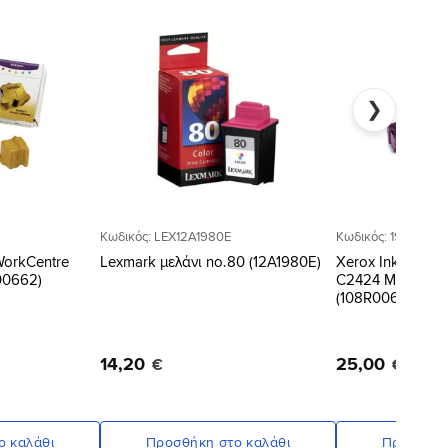
Προσθήκη
Προσθήκη
στη Λίστα
στη Λίστα
Επιθυμιών
Επιθυμιών
❯
Κωδικός: LEX12A1980E
Κωδικός: 1950
 WorkCentre
Lexmark μελάνι no.80 (12A1980E)
Xerox Ink cartri
00662)
C2424 Magenta
(108R00661,108R
14
,
20
25
,
00
€
€
ο καλάθι
Προσθήκη στο καλάθι
Προσθήκη