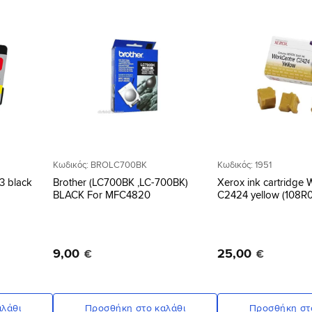
Προσθήκη
Προσθήκη
στη Λίστα
στη Λίστα
Επιθυμιών
Επιθυμιών
Κωδικός: BROLC700BK
Κωδικός: 1951
63 black
Brother (LC700BK ,LC-700BK)
Xerox ink cartridge
BLACK For MFC4820
C2424 yellow (108R
9
,
00
25
,
00
€
€
λάθι
Προσθήκη στο καλάθι
Προσθήκη στ