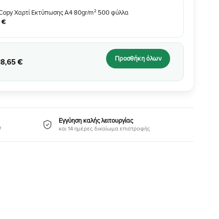
Copy Χαρτί Εκτύπωσης A4 80gr/m² 500 φύλλα
€
Προσθήκη όλων
18
,
65
€
Εγγύηση καλής λειτουργίας
W
και 14 ημέρες δικαίωμα επιστροφής