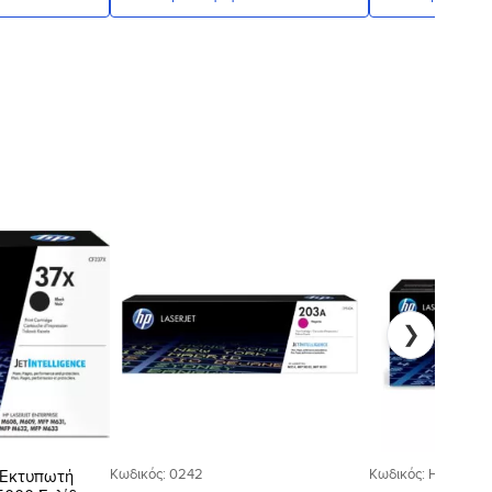
Προσθήκη
Προσθήκη
στη Λίστα
στη Λίστα
Επιθυμιών
Επιθυμιών
❯
Κωδικός: 0242
Κωδικός: HPW1335
 Εκτυπωτή