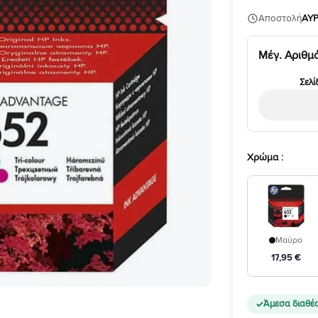
Αποστολή
ΑΥΡ
Μέγ. Αριθμ
Σελί
Xρώμα
Μαύρο
17
,
95
€
Άμεσα διαθέ