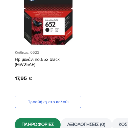
Κωδικός: 0622
Hp μελάνι no.652 black
(F6V25AE)
17
,
95
€
Προσθήκη στο καλάθι
ΠΛΗΡΟΦΟΡΊΕΣ
ΑΞΙΟΛΟΓΉΣΕΙΣ (0)
ΚΌΣ