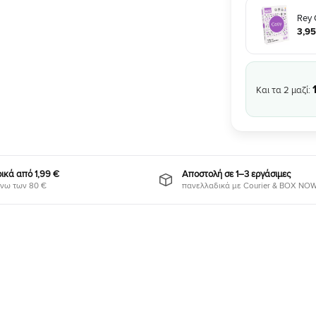
Rey 
3
,
95
Και τα
2
μαζί:
κά από 1,99 €
Αποστολή σε 1–3 εργάσιμες
νω των 80 €
πανελλαδικά με Courier & BOX NO