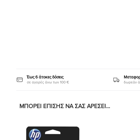
Έως 6 άτοκες δόσεις
Μεταφορι
σε αγορές άνω των 100 €
δωρεάν ά
ΜΠΟΡΕΊ ΕΠΊΣΗΣ ΝΑ ΣΑΣ ΑΡΈΣΕΙ…
Προσθήκη
στη Λίστα
Επιθυμιών