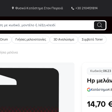
Φυσικό Κατάστημα Στον Πειραιά
+30 2104131814
 Drum
Γνήσιες μελανοταινίες
3D Αναλώσιμα
Συμβατά Toner
ήσια μελάνια
Κωδικός:
0623
Προσθήκη
Hp μελάν
στη Λίστα
Επιθυμιών
Κατάστημα
4.
14
,
70