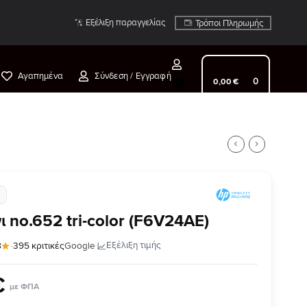
Εξέλιξη παραγγελίας
Τρόποι Πληρωμής
Αγαπημένα
Σύνδεση / Εγγραφή
0
0
,
00
€
ι no.652 tri-color (F6V24AE)
·
Εξέλιξη τιμής
8
·
395 κριτικές
Google
€