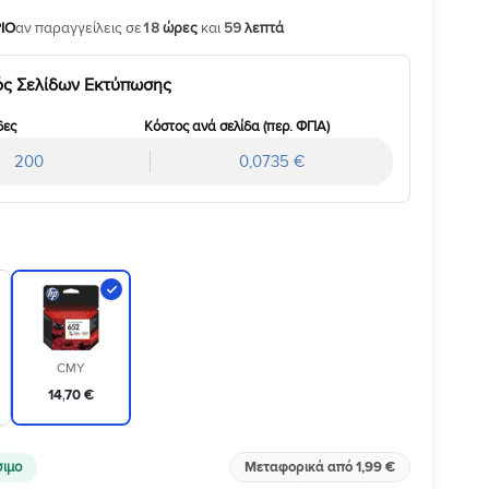
ΙΟ
αν παραγγείλεις σε
18
ώρες
και
59
λεπτά
ός Σελίδων Εκτύπωσης
δες
Κόστος ανά σελίδα (περ. ΦΠΑ)
200
0,0735 €
CMY
14
,
70
€
σιμο
Μεταφορικά από 1,99 €