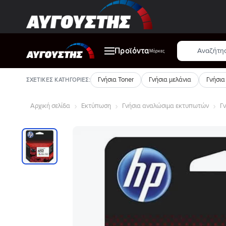
Μετάβαση
στο
περιεχόμενο
Αναζήτηση
Προϊόντα
προϊόντων
Μάρκες
Γνήσια Toner
Γνήσια μελάνια
Γνήσια
ΣΧΕΤΙΚΈΣ ΚΑΤΗΓΟΡΊΕΣ:
Αρχική σελίδα
Εκτύπωση
Γνήσια αναλώσιμα εκτυπωτών
Γν