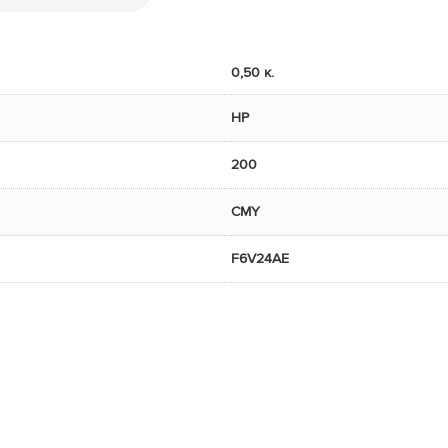
0,50 κ.
HP
200
CMY
F6V24AE