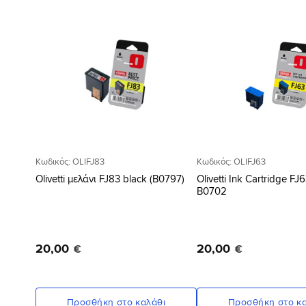
Προσθήκη
στη Λίστα
Επιθυμιών
Κωδικός: OLIFJ83
Κωδικός: OLIFJ63
Olivetti μελάνι FJ83 black (B0797)
Olivetti Ink Cartridge FJ
B0702
20
,
00
20
,
00
€
€
Προσθήκη στο καλάθι
Προσθήκη στο κα