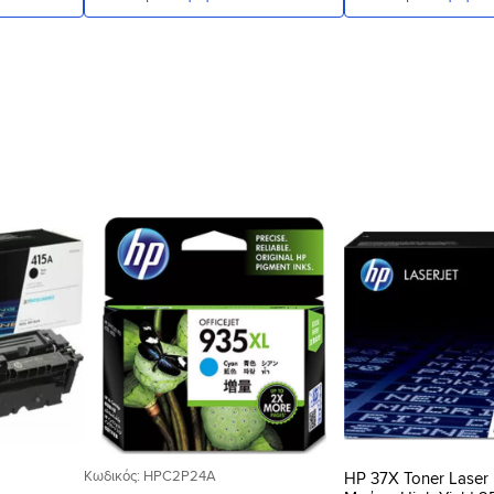
Προσθήκη
Προσθήκη
στη Λίστα
στη Λίστα
Επιθυμιών
Επιθυμιών
Κωδικός: HPC2P24A
HP 37X Toner Laser