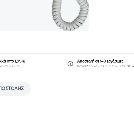
κά από 1,99 €
Αποστολή σε 1–3 εργάσιμες
νω των 80 €
πανελλαδικά με Courier & BOX NO
ΠΟΣΤΟΛΉΣ