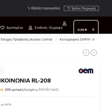
Εξέλιξη παραγγελίας
Τρόποι Πληρωμής
Αγαπημένα
Σύνδεση / Εγγραφή
0
0
,
00
€
Έλεγχος Πρόσβασης (Access Control)
Καταγραφικά DVR/NVR
Συστήμ
ΚΟΙΝΩΝΙΑ RL-208
·
Εξέλιξη τιμής
8
·
395 κριτικές
Google