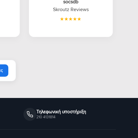
socsdb
Skroutz Reviews
ές
Τηλεφωνική υποστήριξη
210 4131814