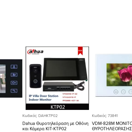
Προσθήκη
Προσθήκη
στη Λίστα
στη Λίστα
Επιθυμιών
Επιθυμιών
Κωδικός: DAHKTP02
Κωδικός: 73841
Dahua Θυροτηλεόραση με Οθόνη
VDM-828M ΜΟΝΙΤ
και Κάμερα KIT-KTP02
ΘΥΡΟΤΗΛΕΟΡΑΣΗΣ