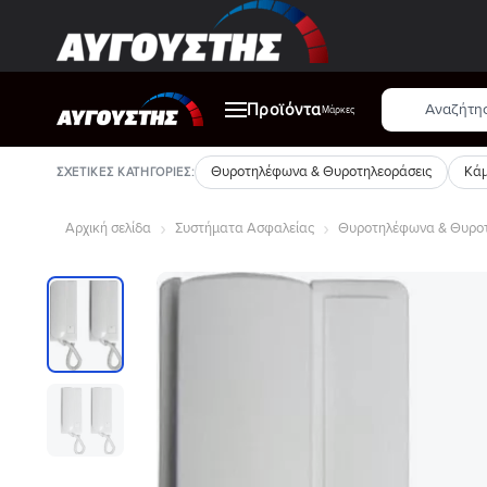
Μετάβαση
στο
περιεχόμενο
Αναζήτηση
Προϊόντα
προϊόντων
Μάρκες
Θυροτηλέφωνα & Θυροτηλεοράσεις
Κάμ
ΣΧΕΤΙΚΈΣ ΚΑΤΗΓΟΡΊΕΣ:
Αρχική σελίδα
Συστήματα Ασφαλείας
Θυροτηλέφωνα & Θυροτ