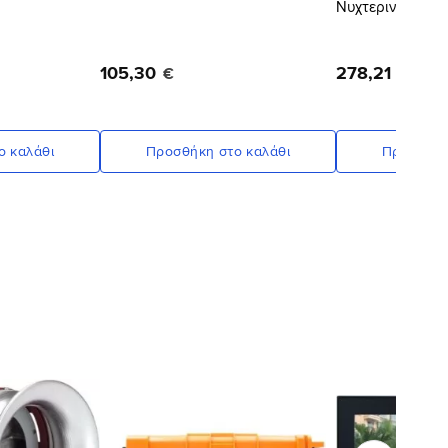
Νυχτερινή Όρασ
105
,
30
278
,
21
€
€
ο καλάθι
Προσθήκη στο καλάθι
Προσθήκη
Προσθήκη
Προσθήκη
στη Λίστα
στη Λίστα
Επιθυμιών
Επιθυμιών