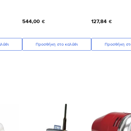
544
,
00
127
,
84
€
€
λάθι
Προσθήκη στο καλάθι
Προσθήκη στ
Προσθήκη
Προσθήκη
στη Λίστα
στη Λίστα
Επιθυμιών
Επιθυμιών