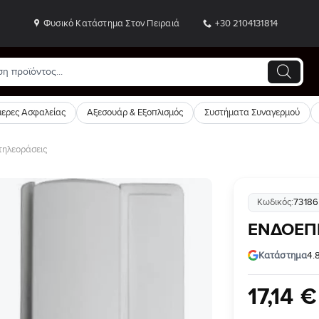
Φυσικό Κατάστημα Στον Πειραιά
+30 2104131814
ερες Ασφαλείας
Αξεσουάρ & Εξοπλισμός
Συστήματα Συναγερμού
ηλεοράσεις
Κωδικός:
73186
Προσθήκη
ΕΝΔΟΕΠΙ
στη Λίστα
Επιθυμιών
Κατάστημα
4.
17
,
14
€