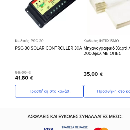
Κωδικός: PSC-30
Κωδικός: INF11X15MO
PSC-30 SOLAR CONTROLLER 30Α
Μηχανογραφικό Χαρτί Λ
2000φυλ.ΜΕ ΟΠΕΣ
Original
Η
55
,
00
€
35
,
00
€
price
τρέχουσα
41
,
80
€
was:
τιμή
55,00 €.
είναι:
41,80 €.
Προσθήκη στο καλάθι
Προσθήκη στο κα
ΑΣΦΑΛΕΙΣ ΚΑΙ ΕΥΚΟΛΕΣ ΣΥΝΑΛΛΑΓΕΣ ΜΕΣΩ: