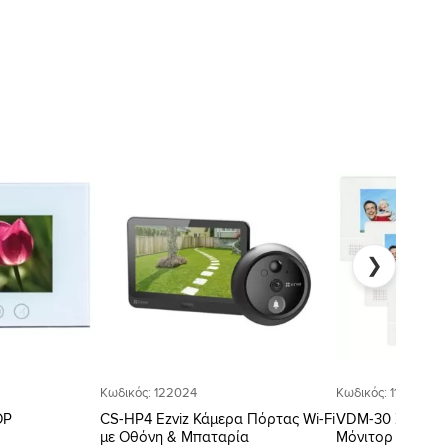
Προσθήκη
Προσθήκη
στη Λίστα
στη Λίστα
Επιθυμιών
Επιθυμιών
❯
Κωδικός: 122024
Κωδικός: 11596
ΟΡ
CS-HP4 Ezviz Κάμερα Πόρτας Wi-Fi
VDM-30 Σετ Θυρ
με Οθόνη & Μπαταρία
Μόνιτορ & 1 Κάμ