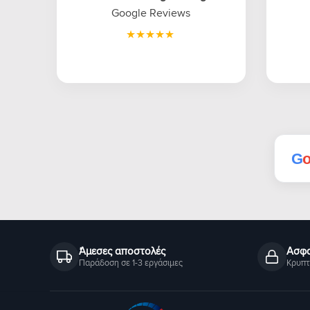
Google Reviews
G
Άμεσες αποστολές
Ασφα
Παράδοση σε 1-3 εργάσιμες
Κρυπτ