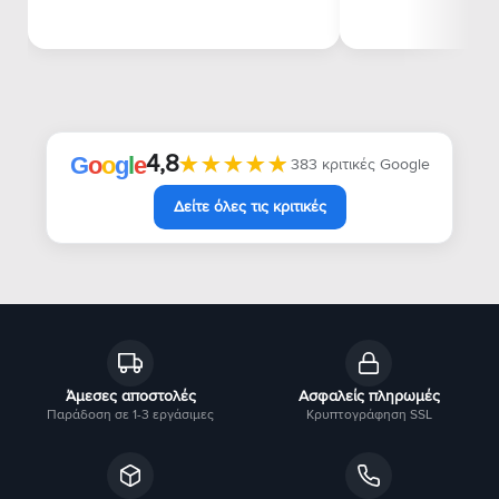
4,8
★★★★★
★★★★★
G
o
o
g
l
e
383 κριτικές Google
Δείτε όλες τις κριτικές
Άμεσες αποστολές
Ασφαλείς πληρωμές
Παράδοση σε 1-3 εργάσιμες
Κρυπτογράφηση SSL