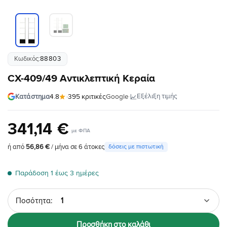
Κωδικός:
88803
CX-409/49 Αντικλεπτική Κεραία
·
Εξέλιξη τιμής
Κατάστημα
4.8
·
395 κριτικές
Google
341
,
14
€
ή από
56,86 €
/ μήνα σε 6 άτοκες
δόσεις με πιστωτική
Παράδοση 1 έως 3 ημέρες
Ποσότητα
Προσθήκη στο καλάθι