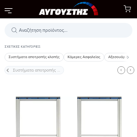
Μετάβαση
στο
περιεχόμενο
Αναζήτηση
προϊόντων
ΣΧΕΤΙΚΈΣ ΚΑΤΗΓΟΡΊΕΣ:
Συστήματα αποτροπής κλοπής
Κάμερες Ασφαλείας
Αξεσουάρ & Εξο
Προσθήκη
στη Λίστα
Επιθυμιών