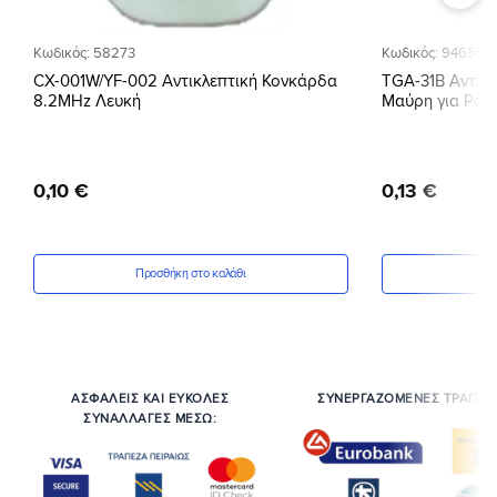
Κωδικός: 58273
Κωδικός: 94655
CX-001W/YF-002 Αντικλεπτική Κονκάρδα
TGA-31B Αντικ
8.2MHz Λευκή
Μαύρη για Ρού
0
,
10
€
0
,
13
€
Προσθήκη στο καλάθι
Πρ
ΑΣΦΑΛΕΙΣ ΚΑΙ ΕΥΚΟΛΕΣ
ΣΥΝΕΡΓΑΖΟΜΕΝΕΣ ΤΡΑΠΕΖ
ΣΥΝΑΛΛΑΓΕΣ ΜΕΣΩ: